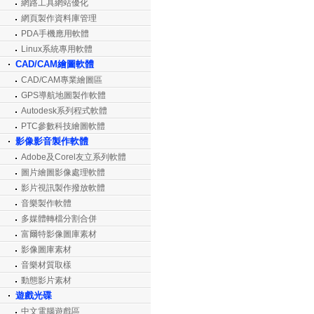
網路工具網站優化
網頁製作資料庫管理
PDA手機應用軟體
Linux系統專用軟體
CAD/CAM繪圖軟體
CAD/CAM專業繪圖區
GPS導航地圖製作軟體
Autodesk系列程式軟體
PTC參數科技繪圖軟體
影像影音製作軟體
Adobe及Corel友立系列軟體
圖片繪圖影像處理軟體
影片視訊製作撥放軟體
音樂製作軟體
多媒體轉檔分割合併
富爾特影像圖庫素材
影像圖庫素材
音樂材質取樣
動態影片素材
遊戲光碟
中文電腦遊戲區