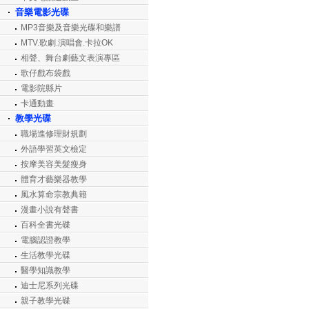
音樂電影光碟
MP3音樂及音樂光碟和樂譜
MTV.歌劇.演唱會.卡拉OK
相聲、舞台劇藝文表演專區
歌仔戲布袋戲
電影院縣片
卡通動畫
教學光碟
職場進修理財規劃
外語學習英文檢定
按摩美容美髮瘦身
體育才藝樂器教學
風水算命宗教典籍
漫畫小說有聲書
百科全書光碟
電腦認證教學
生活教學光碟
醫學知識教學
迪士尼系列光碟
親子教學光碟