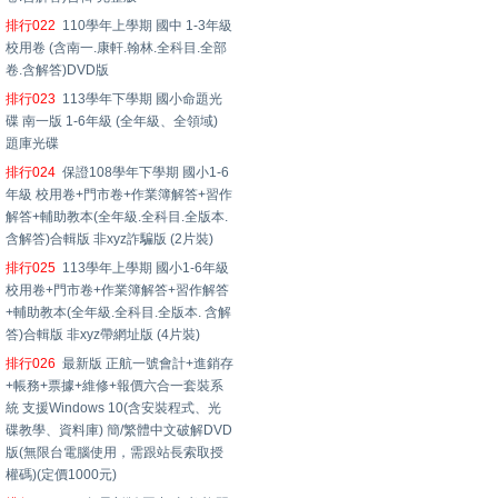
排行022
110學年上學期 國中 1-3年級
校用卷 (含南一.康軒.翰林.全科目.全部
卷.含解答)DVD版
排行023
113學年下學期 國小命題光
碟 南一版 1-6年級 (全年級、全領域)
題庫光碟
排行024
保證108學年下學期 國小1-6
年級 校用卷+門市卷+作業簿解答+習作
解答+輔助教本(全年級.全科目.全版本.
含解答)合輯版 非xyz詐騙版 (2片裝)
排行025
113學年上學期 國小1-6年級
校用卷+門市卷+作業簿解答+習作解答
+輔助教本(全年級.全科目.全版本. 含解
答)合輯版 非xyz帶網址版 (4片裝)
排行026
最新版 正航一號會計+進銷存
+帳務+票據+維修+報價六合一套裝系
統 支援Windows 10(含安裝程式、光
碟教學、資料庫) 簡/繁體中文破解DVD
版(無限台電腦使用，需跟站長索取授
權碼)(定價1000元)