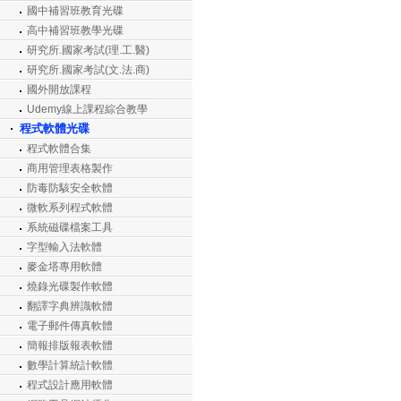
國中補習班教育光碟
高中補習班教學光碟
研究所.國家考試(理.工.醫)
研究所.國家考試(文.法.商)
國外開放課程
Udemy線上課程綜合教學
程式軟體光碟
程式軟體合集
商用管理表格製作
防毒防駭安全軟體
微軟系列程式軟體
系統磁碟檔案工具
字型輸入法軟體
麥金塔專用軟體
燒錄光碟製作軟體
翻譯字典辨識軟體
電子郵件傳真軟體
簡報排版報表軟體
數學計算統計軟體
程式設計應用軟體