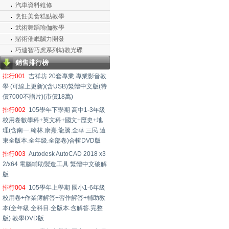
汽車資料維修
烹飪美食糕點教學
武術舞蹈瑜伽教學
賭術催眠腦力開發
巧連智巧虎系列幼教光碟
銷售排行榜
排行001
吉祥坊 20套專業 專業影音教
學 (可線上更新)(含USB)繁體中文版(特
價7000不贈片)(市價18萬)
排行002
105學年下學期 高中1-3年級
校用卷數學科+英文科+國文+歷史+地
理(含南一.翰林.康熹.龍騰.全華.三民.遠
東全版本.全年级.全部卷)合輯DVD版
排行003
Autodesk AutoCAD 2018 x3
2/x64 電腦輔助製造工具 繁體中文破解
版
排行004
105學年上學期 國小1-6年級
校用卷+作業簿解答+習作解答+輔助教
本(全年級.全科目.全版本.含解答.完整
版) 教學DVD版