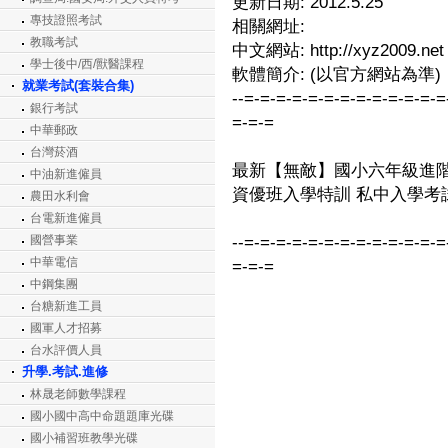
更新日期: 2012.5.25
專技證照考試
相關網址:
教職考試
中文網站: http://xyz2009.net
學士後中/西/獸醫課程
軟體簡介: (以官方網站為準)
就業考試(套裝合集)
--=-=-=-=-=-=-=-=-=-=-=-=-=
銀行考試
=-=-=
中華郵政
台灣菸酒
最新【無敵】國小六年級進階數
中油新進僱員
資優班入學特訓 私中入學考
農田水利會
台電新進僱員
國營事業
--=-=-=-=-=-=-=-=-=-=-=-=-=
中華電信
=-=-=
中鋼集團
台糖新進工員
國軍人才招募
台水評價人員
升學.考試.進修
林晟老師數學課程
國小國中高中命題題庫光碟
國小補習班教學光碟