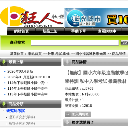
網站首頁
新品上架
手動下單
查看購物車
商品搜索
當前位置：
網站首頁
>> 升學.考試.進修 >>
國小補習班教學光碟
>> 商品詳情
最新上架
商品詳情
2026年03月更新
【無敵】國小六年級進階數學(全)
2026年01月更新(2026.01.0
學特訓 私中入學考試 推薦教材
114年下學期國小國中高中
114年上學期國小國中高中
商品編號：xc5769
113年下學期國小國中高中
本站售價：NT$200.00
碟片片數：1
商品分類
瀏覽次數：
12618
研究所考試
理工研究所(單科)
顧客還購買了
商管研究所(單科)