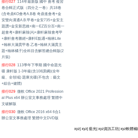
排行027
114年最新版 國中 會考 複習
卷合輯正式版（四分之一卷）共18卷
(含奇鼎KO會考A.B卷 奇鼎進會考+金
安雙向溝通A.B.甲卷+金安735+金安主
題讚+金安新思維+南一EZ百分百+南一
超會考+康軒麻辣(A)+康軒麻辣會考甲
+康軒會考勝經+康軒E點通+翰林Lite
+翰林大滿貫甲卷.乙卷+翰林大滿貫主
題+翰林橘子)全科目含解答總合輯版(2
片裝)
排行028
113學年下學期 國中命題光
碟 康軒版 1-3年級(含108課綱)(全年
級、全領域) 題庫光碟(不包含：藝文
+綜合+健體)
排行029
微軟 Office 2021 Profession
al Plus x64 辦公室文事務處理 繁體中
文破解版
排行030
微軟 Office 2016 x64 6合1
辦公室文事務處理 繁體中文DVD版
xyz
|
xyz
|
藍光
|
xyz資訊工坊
|
xyz軟體