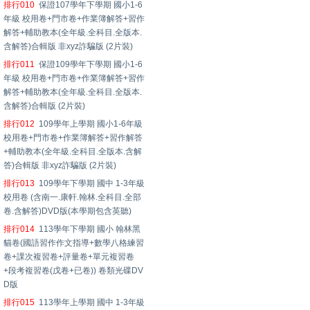
排行010
保證107學年下學期 國小1-6
年級 校用卷+門市卷+作業簿解答+習作
解答+輔助教本(全年級.全科目.全版本.
含解答)合輯版 非xyz詐騙版 (2片裝)
排行011
保證109學年下學期 國小1-6
年級 校用卷+門市卷+作業簿解答+習作
解答+輔助教本(全年級.全科目.全版本.
含解答)合輯版 (2片裝)
排行012
109學年上學期 國小1-6年級
校用卷+門市卷+作業簿解答+習作解答
+輔助教本(全年級.全科目.全版本.含解
答)合輯版 非xyz詐騙版 (2片裝)
排行013
109學年下學期 國中 1-3年級
校用卷 (含南一.康軒.翰林.全科目.全部
卷.含解答)DVD版(本學期包含英聽)
排行014
113學年下學期 國小 翰林黑
貓卷(國語習作作文指導+數學八格練習
卷+課次複習卷+評量卷+單元複習卷
+段考複習卷(戊卷+已卷)) 卷類光碟DV
D版
排行015
113學年上學期 國中 1-3年級