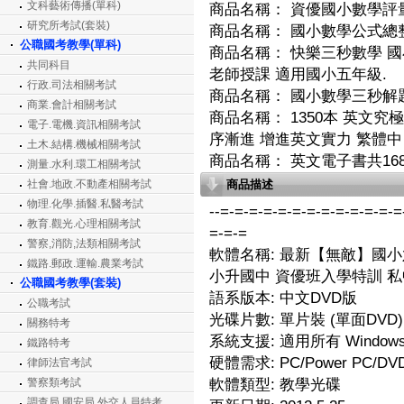
文科藝術傳播(單科)
商品名稱：
資優國小數學評量
研究所考試(套裝)
商品名稱：
國小數學公式總整
公職國考教學(單科)
商品名稱：
快樂三秒數學 國
共同科目
老師授課 適用國小五年級.
行政.司法相關考試
商品名稱：
國小數學三秒解題秘
商業.會計相關考試
商品名稱：
1350本 英文
電子.電機.資訊相關考試
序漸進 增進英文實力 繁體中
土木.結構.機械相關考試
商品名稱：
英文電子書共168
測量.水利.環工相關考試
社會.地政.不動產相關考試
商品描述
物理.化學.插醫.私醫考試
--=-=-=-=-=-=-=-=-=-=-=-=-=
教育.觀光.心理相關考試
=-=-=
警察,消防,法類相關考試
軟體名稱: 最新【無敵】國小六
鐵路.郵政.運輸.農業考試
小升國中 資優班入學特訓 
公職國考教學(套裝)
語系版本: 中文DVD版
公職考試
光碟片數: 單片裝 (單面DVD)
關務特考
系統支援: 適用所有 Window
鐵路特考
硬體需求: PC/Power PC/D
律師法官考試
警察類考試
軟體類型: 教學光碟
調查局.國安局.外交人員特考