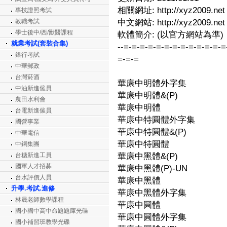
相關網址: http://xyz2009.net
專技證照考試
教職考試
中文網站: http://xyz2009.net
學士後中/西/獸醫課程
軟體簡介: (以官方網站為準)
就業考試(套裝合集)
--=-=-=-=-=-=-=-=-=-=-=-=-=
銀行考試
=-=-=
中華郵政
台灣菸酒
華康中明體外字集
中油新進僱員
華康中明體&(P)
農田水利會
華康中明體
台電新進僱員
華康中特圓體外字集
國營事業
華康中特圓體&(P)
中華電信
華康中特圓體
中鋼集團
台糖新進工員
華康中黑體&(P)
國軍人才招募
華康中黑體(P)-UN
台水評價人員
華康中黑體
升學.考試.進修
華康中黑體外字集
林晟老師數學課程
華康中圓體
國小國中高中命題題庫光碟
華康中圓體外字集
國小補習班教學光碟