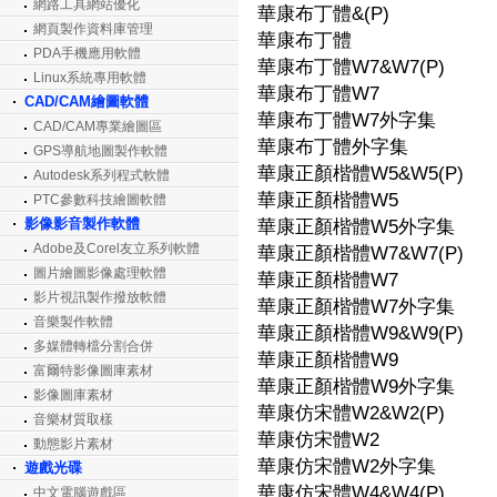
網路工具網站優化
華康布丁體&(P)
網頁製作資料庫管理
華康布丁體
PDA手機應用軟體
華康布丁體W7&W7(P)
Linux系統專用軟體
華康布丁體W7
CAD/CAM繪圖軟體
華康布丁體W7外字集
CAD/CAM專業繪圖區
華康布丁體外字集
GPS導航地圖製作軟體
華康正顏楷體W5&W5(P)
Autodesk系列程式軟體
華康正顏楷體W5
PTC參數科技繪圖軟體
影像影音製作軟體
華康正顏楷體W5外字集
Adobe及Corel友立系列軟體
華康正顏楷體W7&W7(P)
圖片繪圖影像處理軟體
華康正顏楷體W7
影片視訊製作撥放軟體
華康正顏楷體W7外字集
音樂製作軟體
華康正顏楷體W9&W9(P)
多媒體轉檔分割合併
華康正顏楷體W9
富爾特影像圖庫素材
華康正顏楷體W9外字集
影像圖庫素材
華康仿宋體W2&W2(P)
音樂材質取樣
華康仿宋體W2
動態影片素材
華康仿宋體W2外字集
遊戲光碟
華康仿宋體W4&W4(P)
中文電腦遊戲區