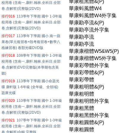
華康租黑體&(P)
校用卷 (含南一.康軒.翰林.全科目.全部
華康蚪風體W4
卷.含解答)完整版(2DVD)
華康蚪風體W4外字集
排行016
113學年下學期 國中 1-3年級
華康勘亭流&(P)
校用卷 (含南一.康軒.翰林.全科目.全部
卷.含解答)完整版(2DVD)
華康勘亭流外字集
排行017
113學年下學期 國小 南一蘋
華康勘亭流
果卷(單元複習卷+段考複習卷+數學八
華康勘亭流
格練習卷) 卷類光碟DVD版
華康康楷體W5&W5(P)
排行018
108學年下學期 國中 1-3年級
華康康楷體W5外字集
校用卷 (含南一.康軒.翰林.全科目.全部
華康彩帶體外字集
卷.含解答)DVD完整版(本學期包含英
華康彩帶體&(P)
聽)
華康彩帶體
排行019
113學年下學期 國小命題光
華康粗明體&(P)
碟 康軒版 1-6年級 (全年級、全領域)
題庫光碟
華康粗明體
華康粗明體外字集
排行020
110學年下學期 國中 1-3年級
校用卷 (含南一.康軒.翰林.全科目.全部
華康粗黑體
卷.含解答)完整版(2DVD)
華康粗黑體外字集
排行021
107學年下學期 國中 1-3年級
華康粗圓體&(P)
校用卷 (含南一.康軒.翰林.全科目.全部
華康粗圓體
卷.含解答)合輯 完整版