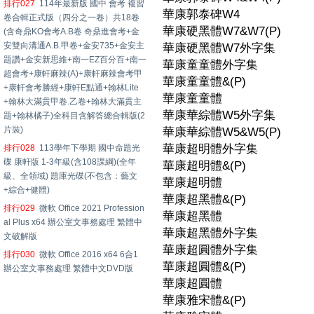
排行027
114年最新版 國中 會考 複習
華康郭泰碑W4
卷合輯正式版（四分之一卷）共18卷
華康硬黑體W7&W7(P)
(含奇鼎KO會考A.B卷 奇鼎進會考+金
安雙向溝通A.B.甲卷+金安735+金安主
華康硬黑體W7外字集
題讚+金安新思維+南一EZ百分百+南一
華康童童體外字集
超會考+康軒麻辣(A)+康軒麻辣會考甲
華康童童體&(P)
+康軒會考勝經+康軒E點通+翰林Lite
華康童童體
+翰林大滿貫甲卷.乙卷+翰林大滿貫主
華康華綜體W5外字集
題+翰林橘子)全科目含解答總合輯版(2
片裝)
華康華綜體W5&W5(P)
華康超明體外字集
排行028
113學年下學期 國中命題光
碟 康軒版 1-3年級(含108課綱)(全年
華康超明體&(P)
級、全領域) 題庫光碟(不包含：藝文
華康超明體
+綜合+健體)
華康超黑體&(P)
排行029
微軟 Office 2021 Profession
華康超黑體
al Plus x64 辦公室文事務處理 繁體中
華康超黑體外字集
文破解版
華康超圓體外字集
排行030
微軟 Office 2016 x64 6合1
華康超圓體&(P)
辦公室文事務處理 繁體中文DVD版
華康超圓體
華康雅宋體&(P)