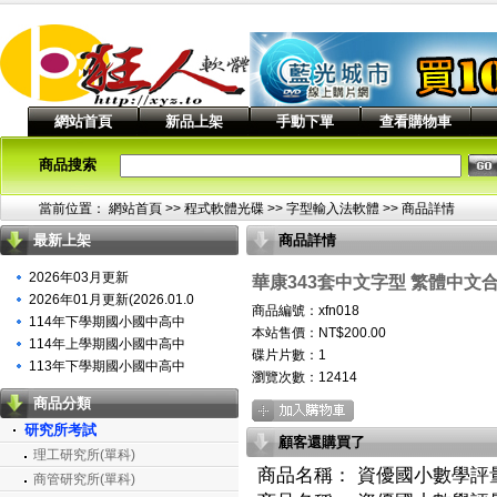
網站首頁
新品上架
手動下單
查看購物車
商品搜索
當前位置：
網站首頁
>> 程式軟體光碟 >>
字型輸入法軟體
>> 商品詳情
最新上架
商品詳情
2026年03月更新
華康343套中文字型 繁體中文合
2026年01月更新(2026.01.0
商品編號：xfn018
114年下學期國小國中高中
本站售價：NT$200.00
114年上學期國小國中高中
碟片片數：1
113年下學期國小國中高中
瀏覽次數：
12414
商品分類
研究所考試
顧客還購買了
理工研究所(單科)
商品名稱：
資優國小數學評量
商管研究所(單科)