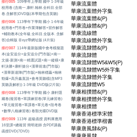
排行005
109學年上學期 國中 1-3年級
華康流葉體
校用卷 (含南一.康軒.翰林.全科目.全部
華康流葉體外字集
卷.含解答)DVD版(本學期包含英聽)
華康流葉體&(P)
排行006
113學年下學期 國小 1-6年級
華康流線體&(P)
校用卷+門市卷+作業簿解答+習作解答
華康流線體
+輔助教本(全年級.全科目.全版本. 含解
華康流線體外字集
答)合輯版 非xyz帶網址版 (4片裝)
華康流隸體&(P)
排行007
114年最新版國中會考模擬題
本(金安追分+金安追分(門市版)+南一
華康流隸體
文揚-新測+南一精選試題+南一縱橫+康
華康流隸體W5&W5(P)
軒決勝+康軒搶分+漢華前進(門市版)
華康流隸體W5外字集
+漢華新達陣(門市版)+翰林穩贏+翰林
華康流隸體外字集
勁爆+高升鑫直說+會考英聽檔(含MP3
華康流隸體W5
英聽及解析)) 1-3年級 DVD版(2片裝)
華康相撲體&(P)
排行008
113學年下學期 國小 康軒隱
華康相撲體外字集
藏卷(複習卷+單課練習卷(單元練習卷)
+單元複習卷+單課卷+單元卷+段考卷
華康相撲體
+數學八格練習卷) 卷類光碟DVD版
華康香港標準宋體
排行009
113年 超級函授 資料庫應用
華康香港標準楷書
16堂課+總複習 簡明老師 含PDF講義
華康唐風隸&(P)
函授DVD(7DVD)
華康唐風隸