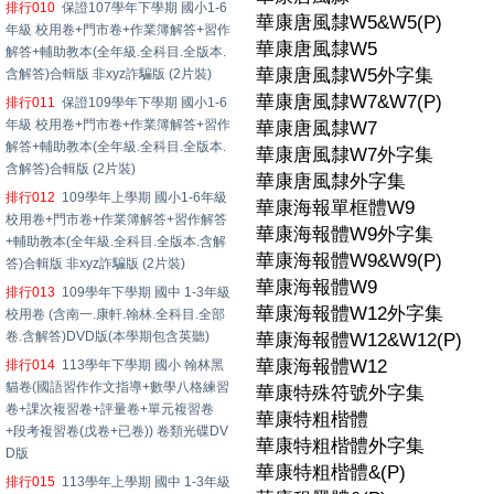
排行010
保證107學年下學期 國小1-6
華康唐風隸W5&W5(P)
年級 校用卷+門市卷+作業簿解答+習作
華康唐風隸W5
解答+輔助教本(全年級.全科目.全版本.
華康唐風隸W5外字集
含解答)合輯版 非xyz詐騙版 (2片裝)
華康唐風隸W7&W7(P)
排行011
保證109學年下學期 國小1-6
年級 校用卷+門市卷+作業簿解答+習作
華康唐風隸W7
解答+輔助教本(全年級.全科目.全版本.
華康唐風隸W7外字集
含解答)合輯版 (2片裝)
華康唐風隸外字集
排行012
109學年上學期 國小1-6年級
華康海報單框體W9
校用卷+門市卷+作業簿解答+習作解答
華康海報體W9外字集
+輔助教本(全年級.全科目.全版本.含解
華康海報體W9&W9(P)
答)合輯版 非xyz詐騙版 (2片裝)
華康海報體W9
排行013
109學年下學期 國中 1-3年級
華康海報體W12外字集
校用卷 (含南一.康軒.翰林.全科目.全部
卷.含解答)DVD版(本學期包含英聽)
華康海報體W12&W12(P)
華康海報體W12
排行014
113學年下學期 國小 翰林黑
貓卷(國語習作作文指導+數學八格練習
華康特殊符號外字集
卷+課次複習卷+評量卷+單元複習卷
華康特粗楷體
+段考複習卷(戊卷+已卷)) 卷類光碟DV
華康特粗楷體外字集
D版
華康特粗楷體&(P)
排行015
113學年上學期 國中 1-3年級