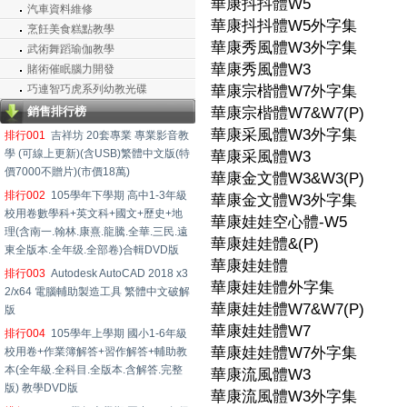
華康抖抖體W5
汽車資料維修
華康抖抖體W5外字集
烹飪美食糕點教學
華康秀風體W3外字集
武術舞蹈瑜伽教學
華康秀風體W3
賭術催眠腦力開發
巧連智巧虎系列幼教光碟
華康宗楷體W7外字集
銷售排行榜
華康宗楷體W7&W7(P)
華康采風體W3外字集
排行001
吉祥坊 20套專業 專業影音教
學 (可線上更新)(含USB)繁體中文版(特
華康采風體W3
價7000不贈片)(市價18萬)
華康金文體W3&W3(P)
排行002
105學年下學期 高中1-3年級
華康金文體W3外字集
校用卷數學科+英文科+國文+歷史+地
華康娃娃空心體-W5
理(含南一.翰林.康熹.龍騰.全華.三民.遠
華康娃娃體&(P)
東全版本.全年级.全部卷)合輯DVD版
華康娃娃體
排行003
Autodesk AutoCAD 2018 x3
華康娃娃體外字集
2/x64 電腦輔助製造工具 繁體中文破解
華康娃娃體W7&W7(P)
版
華康娃娃體W7
排行004
105學年上學期 國小1-6年級
華康娃娃體W7外字集
校用卷+作業簿解答+習作解答+輔助教
本(全年級.全科目.全版本.含解答.完整
華康流風體W3
版) 教學DVD版
華康流風體W3外字集