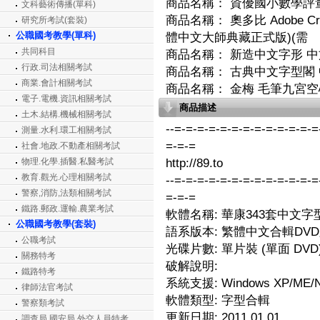
商品名稱：
資優國小數學評量
文科藝術傳播(單科)
商品名稱：
奧多比 Adobe Cr
研究所考試(套裝)
公職國考教學(單科)
體中文大師典藏正式版)(需
共同科目
商品名稱：
新造中文字形 
行政.司法相關考試
商品名稱：
古典中文字型閣 
商業.會計相關考試
商品名稱：
金梅 毛筆九宮空
電子.電機.資訊相關考試
商品描述
土木.結構.機械相關考試
--=-=-=-=-=-=-=-=-=-=-=-=-=
測量.水利.環工相關考試
=-=-=
社會.地政.不動產相關考試
物理.化學.插醫.私醫考試
http://89.to
教育.觀光.心理相關考試
--=-=-=-=-=-=-=-=-=-=-=-=-=
警察,消防,法類相關考試
=-=-=
鐵路.郵政.運輸.農業考試
軟體名稱: 華康343套中文字
公職國考教學(套裝)
語系版本: 繁體中文合輯DV
公職考試
光碟片數: 單片裝 (單面 DVD
關務特考
破解說明:
鐵路特考
系統支援: Windows XP/ME/NT/
律師法官考試
軟體類型: 字型合輯
警察類考試
更新日期: 2011.01.01
調查局.國安局.外交人員特考