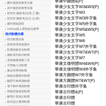
華康中圓體&(P)
國中補習班教育光碟
華康少女文字W3&W3(P)
高中補習班教學光碟
華康少女文字W3
研究所.國家考試(理.工.醫)
華康少女文字W3外字集
研究所.國家考試(文.法.商)
華康少女文字W5外字集
國外開放課程
Udemy線上課程綜合教學
華康少女文字W5&W5(P)
程式軟體光碟
華康少女文字W5
程式軟體合集
華康少女文字W6
商用管理表格製作
華康少女文字W7外字集
防毒防駭安全軟體
華康少女文字W7&W7(P)
微軟系列程式軟體
華康少女文字W7
系統磁碟檔案工具
華康文徵明體W4&W4(P)
字型輸入法軟體
華康文徵明體W4外字集
麥金塔專用軟體
華康方圓體W7外字集
燒錄光碟製作軟體
華康方圓體W7&W7(P)
翻譯字典辨識軟體
華康古印體外字集
電子郵件傳真軟體
簡報排版報表軟體
華康古印體&(P)
數學計算統計軟體
華康古印體
程式設計應用軟體
華康古印體