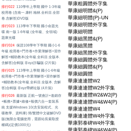
華康粗圓體外字集
排行022
110學年上學期 國中 1-3年級
華康細明體&(P)
校用卷 (含南一.康軒.翰林.全科目.全部
華康細明體(P)-UN
卷.含解答)DVD版
華康細明體外字集
排行023
113學年下學期 國小命題光
華康細明體
碟 南一版 1-6年級 (全年級、全領域)
題庫光碟
華康細黑體&(P)
華康細黑體
排行024
保證108學年下學期 國小1-6
年級 校用卷+門市卷+作業簿解答+習作
華康細黑體外字集
解答+輔助教本(全年級.全科目.全版本.
華康細圓體外字集
含解答)合輯版 非xyz詐騙版 (2片裝)
華康細圓體&(P)
排行025
113學年上學期 國小1-6年級
華康細圓體
校用卷+門市卷+作業簿解答+習作解答
華康連連體W2
+輔助教本(全年級.全科目.全版本. 含解
華康連連體W2外字集
答)合輯版 非xyz帶網址版 (4片裝)
華康連連體W2&W2(P)
排行026
最新版 正航一號會計+進銷存
華康連連體W4&W4(P)
+帳務+票據+維修+報價六合一套裝系
統 支援Windows 10(含安裝程式、光
華康連連體W4
碟教學、資料庫) 簡/繁體中文破解DVD
華康連連體W4外字集
版(無限台電腦使用，需跟站長索取授
華康郭泰碑W4外字集
權碼)(定價1000元)
華康郭泰碑W4&W4(P)