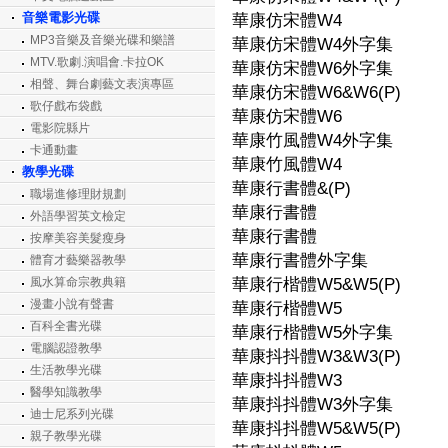
音樂電影光碟
華康仿宋體W4
MP3音樂及音樂光碟和樂譜
華康仿宋體W4外字集
MTV.歌劇.演唱會.卡拉OK
華康仿宋體W6外字集
相聲、舞台劇藝文表演專區
華康仿宋體W6&W6(P)
歌仔戲布袋戲
華康仿宋體W6
電影院縣片
華康竹風體W4外字集
卡通動畫
華康竹風體W4
教學光碟
華康行書體&(P)
職場進修理財規劃
華康行書體
外語學習英文檢定
華康行書體
按摩美容美髮瘦身
華康行書體外字集
體育才藝樂器教學
風水算命宗教典籍
華康行楷體W5&W5(P)
漫畫小說有聲書
華康行楷體W5
百科全書光碟
華康行楷體W5外字集
電腦認證教學
華康抖抖體W3&W3(P)
生活教學光碟
華康抖抖體W3
醫學知識教學
華康抖抖體W3外字集
迪士尼系列光碟
華康抖抖體W5&W5(P)
親子教學光碟