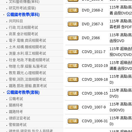
文科藝術傳播(單科)
115年 高點
研究所考試(套裝)
DVD_2368-2
義 函授DVD(2
公職國考教學(單科)
共同科目
115年 高點
DVD_2367-3
霖老師 含PDF
行政.司法相關考試
商業.會計相關考試
115年 高點
DVD_2366
電子.電機.資訊相關考試
函授DVD
土木.結構.機械相關考試
115年 超級
CDVD_1011-7
測量.水利.環工相關考試
授DVD(7DV
社會.地政.不動產相關考試
115年 超級
CDVD_1010-19
物理.化學.插醫.私醫考試
講義 函授DVD(
教育.觀光.心理相關考試
115年 高點/
警察,消防,法類相關考試
CDVD_1009-18
D)
鐵路.郵政.運輸.農業考試
115年 高點/
公職國考教學(套裝)
CDVD_1008-15
DVD)
公職考試
115年 高點/
關務特考
CDVD_1007-9
D(9DVD)
鐵路特考
115年 高點/
律師法官考試
CDVD_1006-31
D)
警察類考試
調查局.國安局.外交人員特考