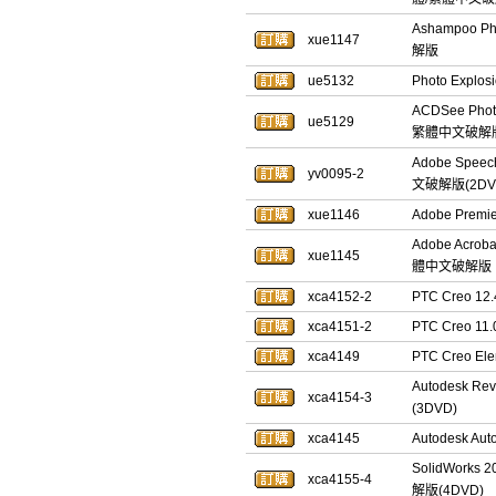
Ashampoo 
xue1147
解版
ue5132
Photo Expl
ACDSee Pho
ue5129
繁體中文破解
Adobe Spee
yv0095-2
文破解版(2DV
xue1146
Adobe Prem
Adobe Acro
xue1145
體中文破解版
xca4152-2
PTC Creo 
xca4151-2
PTC Creo 
xca4149
PTC Creo E
Autodesk 
xca4154-3
(3DVD)
xca4145
Autodesk 
SolidWork
xca4155-4
解版(4DVD)