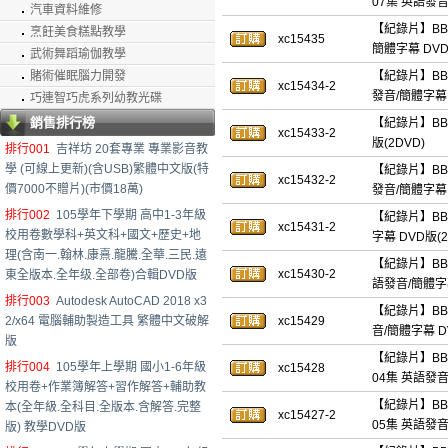
07集 英語發音
汽車資料維修
【紀錄片】BBC：
烹飪美食糕點教學
xc15435
簡體字幕 DV
武術舞蹈瑜伽教學
賭術催眠腦力開發
【紀錄片】BBC：
xc15434-2
發音/簡體字幕 
巧連智巧虎系列幼教光碟
銷售排行榜
【紀錄片】BBC：
xc15433-2
版(2DVD)
排行001
吉祥坊 20套專業 專業影音教
學 (可線上更新)(含USB)繁體中文版(特
【紀錄片】BBC
xc15432-2
價7000不贈片)(市價18萬)
發音/簡體字幕 
排行002
105學年下學期 高中1-3年級
【紀錄片】BBC：
xc15431-2
校用卷數學科+英文科+國文+歷史+地
字幕 DVD版(2
理(含南一.翰林.康熹.龍騰.全華.三民.遠
【紀錄片】BBC：
xc15430-2
東全版本.全年级.全部卷)合輯DVD版
語發音/簡體字幕
排行003
Autodesk AutoCAD 2018 x3
【紀錄片】BBC：
2/x64 電腦輔助製造工具 繁體中文破解
xc15429
音/簡體字幕 D
版
【紀錄片】BBC：荒
排行004
105學年上學期 國小1-6年級
xc15428
04集 英語發音
校用卷+作業簿解答+習作解答+輔助教
【紀錄片】BBC：荒
本(全年級.全科目.全版本.含解答.完整
xc15427-2
05集 英語發音
版) 教學DVD版