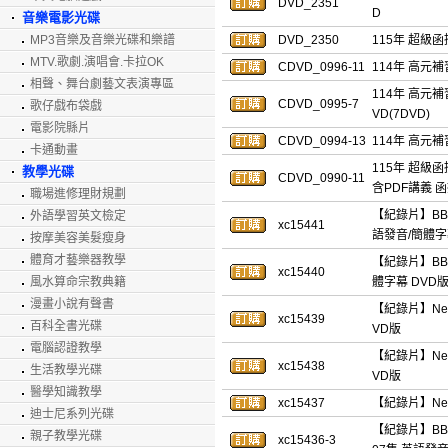
DVD_2351
D
音樂電影光碟
MP3音樂及音樂光碟和樂譜
DVD_2350
115年 超級函
MTV.歌劇.演唱會.卡拉OK
CDVD_0996-11
114年 高元補
相聲、舞台劇藝文表演專區
114年 高元補
CDVD_0995-7
歌仔戲布袋戲
VD(7DVD)
電影院縣片
CDVD_0994-13
114年 高元補
卡通動畫
115年 超級函
教學光碟
CDVD_0990-11
含PDF講義 
職場進修理財規劃
【紀錄片】BBC：
外語學習英文檢定
xc15441
語發音/簡體字
按摩美容美髮瘦身
體育才藝樂器教學
【紀錄片】BBC：
xc15440
風水算命宗教典籍
體字幕 DVD
漫畫小說有聲書
【紀錄片】Netf
xc15439
百科全書光碟
VD版
電腦認證教學
【紀錄片】Netf
xc15438
生活教學光碟
VD版
醫學知識教學
xc15437
【紀錄片】Netf
迪士尼系列光碟
【紀錄片】BBC：
親子教學光碟
xc15436-3