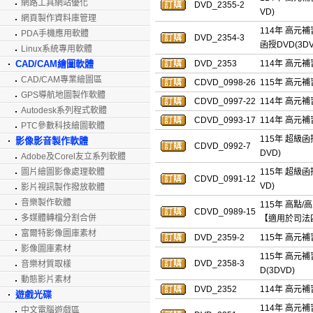
網路工具網站優化
DVD_2355-2
VD)
網頁製作資料庫管理
114年 高元
PDA手機應用軟體
DVD_2354-3
函授DVD(3DV
Linux系統專用軟體
CAD/CAM繪圖軟體
DVD_2353
114年 高元補
CAD/CAM專業繪圖區
CDVD_0998-26
115年 高元補
GPS導航地圖製作軟體
CDVD_0997-22
114年 高元補
Autodesk系列程式軟體
CDVD_0993-17
114年 高元補
PTC參數科技繪圖軟體
115年 超級函
影像影音製作軟體
CDVD_0992-7
DVD)
Adobe及Corel友立系列軟體
圖片繪圖影像處理軟體
115年 超級函
CDVD_0991-12
VD)
影片視訊製作撥放軟體
音樂製作軟體
115年 高點/
CDVD_0989-15
多媒體轉檔分割合併
【適用於司法
富爾特影像圖庫素材
DVD_2359-2
115年 高元補
影像圖庫素材
115年 高元
DVD_2358-3
音樂材質取樣
D(3DVD)
動態影片素材
DVD_2352
114年 高元補
遊戲光碟
114年 高元
中文電腦遊戲區