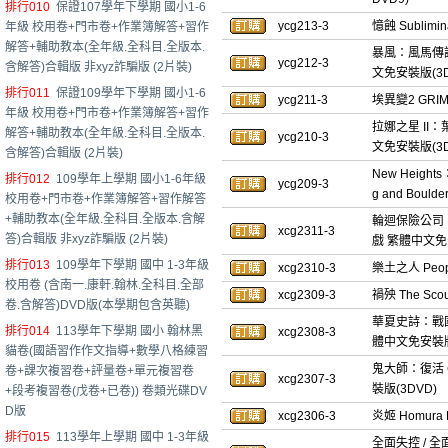
排行010
保證107學年下學期 國小1-6
ycg213-3
憶蝕 Sublim
年級 校用卷+門市卷+作業簿解答+習作
解答+輔助教本(全年級.全科目.全版本.
暴風：風馬傳說 T
ycg212-3
含解答)合輯版 非xyz詐騙版 (2片裝)
文免安裝版(3D
排行011
保證109學年下學期 國小1-6
ycg211-3
埃異變2 GRI
年級 校用卷+門市卷+作業簿解答+習作
拉娜之星 II：葉之
解答+輔助教本(全年級.全科目.全版本.
ycg210-3
文免安裝版(3D
含解答)合輯版 (2片裝)
New Height
排行012
109學年上學期 國小1-6年級
ycg209-3
g and Bou
校用卷+門市卷+作業簿解答+習作解答
+輔助教本(全年級.全科目.全版本.含解
輪迴保險公司 R.I
xcg2311-3
答)合輯版 非xyz詐騙版 (2片裝)
戲 繁體中文免安
排行013
109學年下學期 國中 1-3年級
xcg2310-3
樂土之人 Peop
校用卷 (含南一.康軒.翰林.全科目.全部
xcg2309-3
禍殃 The Sc
卷.含解答)DVD版(本學期包含英聽)
華夏史詩：戰國 A
排行014
113學年下學期 國小 翰林黑
xcg2308-3
體中文免安裝版
貓卷(國語習作作文指導+數學八格練習
鬼大師：復活 Gh
卷+課次複習卷+評量卷+單元複習卷
xcg2307-3
裝版(3DVD)
+段考複習卷(戊卷+已卷)) 卷類光碟DV
D版
xcg2306-3
炎姬 Homur
排行015
113學年上學期 國中 1-3年級
全面失控 / 全