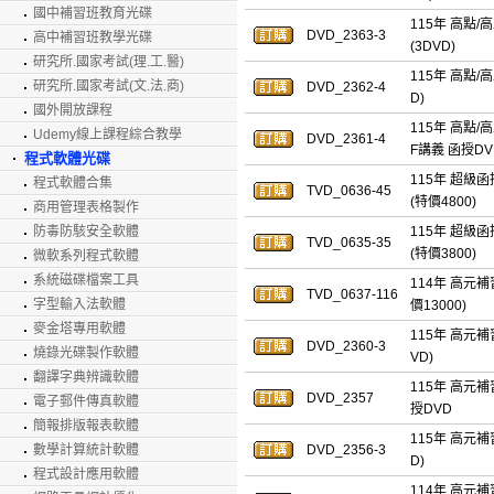
國中補習班教育光碟
115年 高點/
DVD_2363-3
高中補習班教學光碟
(3DVD)
研究所.國家考試(理.工.醫)
115年 高點/
研究所.國家考試(文.法.商)
DVD_2362-4
D)
國外開放課程
115年 高點/
Udemy線上課程綜合教學
DVD_2361-4
F講義 函授DVD
程式軟體光碟
115年 超級函
程式軟體合集
TVD_0636-45
(特價4800)
商用管理表格製作
防毒防駭安全軟體
115年 超級函
TVD_0635-35
(特價3800)
微軟系列程式軟體
系統磁碟檔案工具
114年 高元
TVD_0637-116
字型輸入法軟體
價13000)
麥金塔專用軟體
115年 高元補
DVD_2360-3
燒錄光碟製作軟體
VD)
翻譯字典辨識軟體
115年 高元
DVD_2357
電子郵件傳真軟體
授DVD
簡報排版報表軟體
115年 高元補
數學計算統計軟體
DVD_2356-3
D)
程式設計應用軟體
114年 高元補