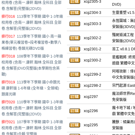
xcg2305-3
校用卷 (含南一.康軒.翰林.全科目.全部
DVD)
卷.含解答)完整版(2DVD)
xcg2304-3
生靈重塑 v1.
排行016
113學年下學期 國中 1-3年級
永恆圍城：無盡紀元
校用卷 (含南一.康軒.翰林.全科目.全部
xcg2303-3
安裝版(3DVD
卷.含解答)完整版(2DVD)
殭屍毀滅工程 Pr
排行017
113學年下學期 國小 南一蘋
xcg2302-2
安裝版(2DVD
果卷(單元複習卷+段考複習卷+數學八
格練習卷) 卷類光碟DVD版
xcg2301-2
苦工 v0.8.
排行018
108學年下學期 國中 1-3年級
星艦戰將: 終焉蟲潮
xcg2300-2
校用卷 (含南一.康軒.翰林.全科目.全部
遊戲 繁體中文
卷.含解答)DVD完整版(本學期包含英
阿喀琉斯：倖存者 A
聽)
xcg2299-2
中文免安裝版(2
排行019
113學年下學期 國小命題光
xcg2298-2
宗門起源 East
碟 康軒版 1-6年級 (全年級、全領域)
魔法師世界Re;T
題庫光碟
xcg2297
免安裝版
排行020
110學年下學期 國中 1-3年級
魔卡地下城 / 地
校用卷 (含南一.康軒.翰林.全科目.全部
xcg2296
戲 繁體中文
卷.含解答)完整版(2DVD)
排行021
107學年下學期 國中 1-3年級
騰獸：傾巢而出 T
xcg2295
校用卷 (含南一.康軒.翰林.全科目.全部
安裝版
卷.含解答)合輯 完整版