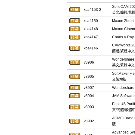
SolidCAM 2
xca4153-2
英文/簡體/繁體
xca4150
Maxon Zbr
xca4148
Maxon Cin
xca4147
Chaos V-Ray
CAMWorks 2
xca4146
簡體/繁體中
Wondershare
v8906
英文/繁體中
SoftMaker F
v8905
文破解版
v8907
Wondershar
v8904
JAM Softwar
EaseUS Part
v8903
文/簡體/繁體
AOMEI Bac
v8902
版
Advanced S