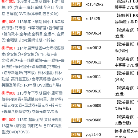
【紀錄片】BBC 
排行005
109學年上學期 國中 1-3年級
xc15426-2
體字幕 DVD版(
校用卷 (含南一.康軒.翰林.全科目.全部
卷.含解答)DVD版(本學期包含英聽)
【紀錄片】BBC 宇
xc15425
排行006
113學年下學期 國小 1-6年級
音/簡體字幕 D
校用卷+門市卷+作業簿解答+習作解答
【歐美電影】解憂典
mov0614
+輔助教本(全年級.全科目.全版本. 含解
(台版)
答)合輯版 非xyz帶網址版 (4片裝)
【歐美電影】黑幫
mov0613
排行007
114年最新版國中會考模擬題
版(台版)
本(金安追分+金安追分(門市版)+南一
【歐美電影】房間裡
文揚-新測+南一精選試題+南一縱橫+康
mov0612
中字幕 DVD版
軒決勝+康軒搶分+漢華前進(門市版)
+漢華新達陣(門市版)+翰林穩贏+翰林
【歐美電影】怪奇夏
mov0611
勁爆+高升鑫直說+會考英聽檔(含MP3
(台版)
英聽及解析)) 1-3年級 DVD版(2片裝)
【歐美電影】灰熊慄
mov0610
排行008
113學年下學期 國小 康軒隱
(台版)
藏卷(複習卷+單課練習卷(單元練習卷)
【歐美電影】全面
+單元複習卷+單課卷+單元卷+段考卷
mov0609
D版(台版)
+數學八格練習卷) 卷類光碟DVD版
【歐美電影】人造正義
排行009
113年 超級函授 資料庫應用
mov0608
D版(台版)
16堂課+總複習 簡明老師 含PDF講義
鐘樓 高塔之子 
函授DVD(7DVD)
ycg214-3
DVD9)