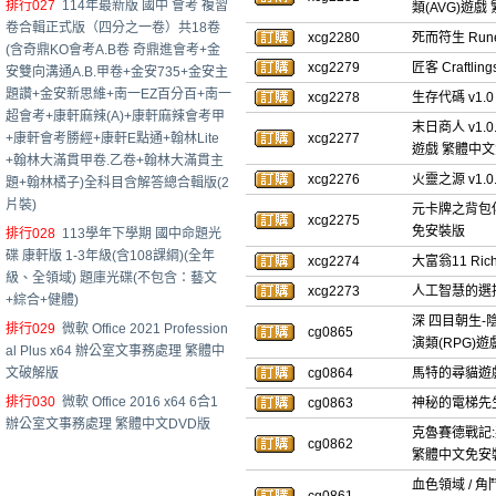
排行027
114年最新版 國中 會考 複習
類(AVG)遊
卷合輯正式版（四分之一卷）共18卷
xcg2280
死而符生 Run
(含奇鼎KO會考A.B卷 奇鼎進會考+金
xcg2279
匠客 Craftl
安雙向溝通A.B.甲卷+金安735+金安主
題讚+金安新思維+南一EZ百分百+南一
xcg2278
生存代碼 v1.0
超會考+康軒麻辣(A)+康軒麻辣會考甲
末日商人 v1.0.
+康軒會考勝經+康軒E點通+翰林Lite
xcg2277
遊戲 繁體中
+翰林大滿貫甲卷.乙卷+翰林大滿貫主
xcg2276
火靈之源 v1.0
題+翰林橘子)全科目含解答總合輯版(2
片裝)
元卡牌之背包傳說 
xcg2275
免安裝版
排行028
113學年下學期 國中命題光
碟 康軒版 1-3年級(含108課綱)(全年
xcg2274
大富翁11 Ri
級、全領域) 題庫光碟(不包含：藝文
xcg2273
人工智慧的選擇 H
+綜合+健體)
深 四目朝生-陰陽
排行029
微軟 Office 2021 Profession
cg0865
演類(RPG)
al Plus x64 辦公室文事務處理 繁體中
文破解版
cg0864
馬特的尋貓遊戲 
排行030
微軟 Office 2016 x64 6合1
cg0863
神秘的電梯先生 
辦公室文事務處理 繁體中文DVD版
克魯賽德戰記:英雄
cg0862
繁體中文免安
血色領域 / 角鬥