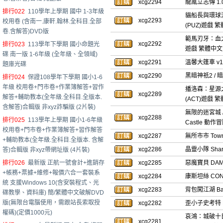
xcg2294
龍胤立志傳 1.
排行022
110學年上學期 國中 1-3年級
貓船長與環球漁場 C
xcg2293
校用卷 (含南一.康軒.翰林.全科目.全部
(PUZ)遊戲
卷.含解答)DVD版
範馬刃牙：血之競技場
xcg2292
排行023
113學年下學期 國小命題光
遊戲 繁體中
碟 南一版 1-6年級 (全年級、全領域)
xcg2291
溫馨大篷車 v1
題庫光碟
xcg2290
黑暗神祇2 / 暗
排行024
保證108學年下學期 國小1-6
年級 校用卷+門市卷+作業簿解答+習作
播洛森：星源之種 
xcg2289
解答+輔助教本(全年級.全科目.全版本.
(ACT)遊戲
含解答)合輯版 非xyz詐騙版 (2片裝)
無限的迷宮城 / 
xcg2288
排行025
113學年上學期 國小1-6年級
Castle 動
校用卷+門市卷+作業簿解答+習作解答
xcg2287
無所市市 Tow
+輔助教本(全年級.全科目.全版本. 含解
xcg2286
晶靈小隊 Sha
答)合輯版 非xyz帶網址版 (4片裝)
排行026
最新版 正航一號會計+進銷存
xcg2285
惡魔寶貝 DAM
+帳務+票據+維修+報價六合一套裝系
xcg2284
康斯坦絲 CON
統 支援Windows 10(含安裝程式、光
xcg2283
背包闖江湖 Ba
碟教學、資料庫) 簡/繁體中文破解DVD
版(無限台電腦使用，需跟站長索取授
xcg2282
歪小子史考特 EX
權碼)(定價1000元)
哀鴻：城破十日記 Th
xcg2281