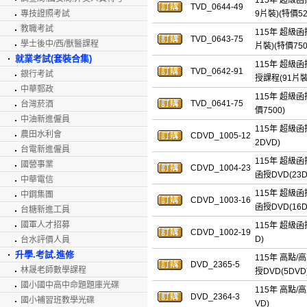
115年 超級函
TVD_0644-49
專技證照考試
9片裝)(特價52
教職考試
115年 超級函
TVD_0643-75
學士後中/西/獸醫課程
片裝)(特價750
就業考試(套裝合集)
115年 超級函
TVD_0642-91
銀行考試
授課程(91片裝)
中華郵政
115年 超級函
TVD_0641-75
台灣菸酒
價7500)
中油新進僱員
115年 超級函
農田水利會
CDVD_1005-12
2DVD)
台電新進僱員
115年 超級函
國營事業
CDVD_1004-23
函授DVD(23D
中華電信
115年 超級函
中鋼集團
CDVD_1003-16
函授DVD(16D
台糖新進工員
國軍人才招募
115年 超級函
CDVD_1002-19
D)
台水評價人員
升學.考試.進修
115年 高點/
DVD_2365-5
林晟老師數學課程
授DVD(5DVD
國小國中高中命題題庫光碟
115年 高點/
DVD_2364-3
國小補習班教學光碟
VD)