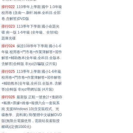
排行022
110學年上學期 國中 1-3年級
校用卷 (含南一.康軒.翰林.全科目.全部
卷.含解答)DVD版
排行023
113學年下學期 國小命題光
碟 南一版 1-6年級 (全年級、全領域)
題庫光碟
排行024
保證108學年下學期 國小1-6
年級 校用卷+門市卷+作業簿解答+習作
解答+輔助教本(全年級.全科目.全版本.
含解答)合輯版 非xyz詐騙版 (2片裝)
排行025
113學年上學期 國小1-6年級
校用卷+門市卷+作業簿解答+習作解答
+輔助教本(全年級.全科目.全版本. 含解
答)合輯版 非xyz帶網址版 (4片裝)
排行026
最新版 正航一號會計+進銷存
+帳務+票據+維修+報價六合一套裝系
統 支援Windows 10(含安裝程式、光
碟教學、資料庫) 簡/繁體中文破解DVD
版(無限台電腦使用，需跟站長索取授
權碼)(定價1000元)