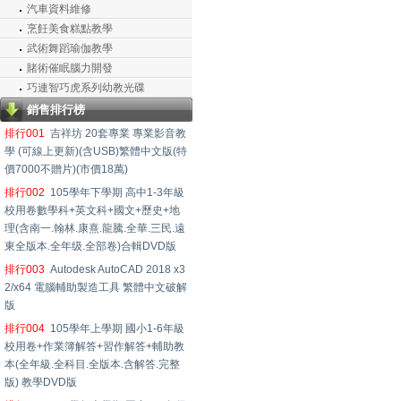
汽車資料維修
烹飪美食糕點教學
武術舞蹈瑜伽教學
賭術催眠腦力開發
巧連智巧虎系列幼教光碟
銷售排行榜
排行001
吉祥坊 20套專業 專業影音教
學 (可線上更新)(含USB)繁體中文版(特
價7000不贈片)(市價18萬)
排行002
105學年下學期 高中1-3年級
校用卷數學科+英文科+國文+歷史+地
理(含南一.翰林.康熹.龍騰.全華.三民.遠
東全版本.全年级.全部卷)合輯DVD版
排行003
Autodesk AutoCAD 2018 x3
2/x64 電腦輔助製造工具 繁體中文破解
版
排行004
105學年上學期 國小1-6年級
校用卷+作業簿解答+習作解答+輔助教
本(全年級.全科目.全版本.含解答.完整
版) 教學DVD版