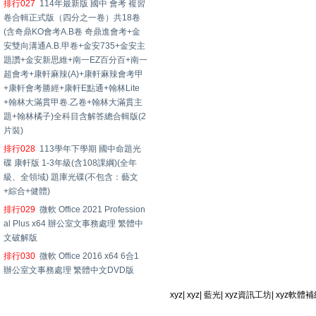
排行027
114年最新版 國中 會考 複習
卷合輯正式版（四分之一卷）共18卷
(含奇鼎KO會考A.B卷 奇鼎進會考+金
安雙向溝通A.B.甲卷+金安735+金安主
題讚+金安新思維+南一EZ百分百+南一
超會考+康軒麻辣(A)+康軒麻辣會考甲
+康軒會考勝經+康軒E點通+翰林Lite
+翰林大滿貫甲卷.乙卷+翰林大滿貫主
題+翰林橘子)全科目含解答總合輯版(2
片裝)
排行028
113學年下學期 國中命題光
碟 康軒版 1-3年級(含108課綱)(全年
級、全領域) 題庫光碟(不包含：藝文
+綜合+健體)
排行029
微軟 Office 2021 Profession
al Plus x64 辦公室文事務處理 繁體中
文破解版
排行030
微軟 Office 2016 x64 6合1
辦公室文事務處理 繁體中文DVD版
xyz
|
xyz
|
藍光
|
xyz資訊工坊
|
xyz軟體