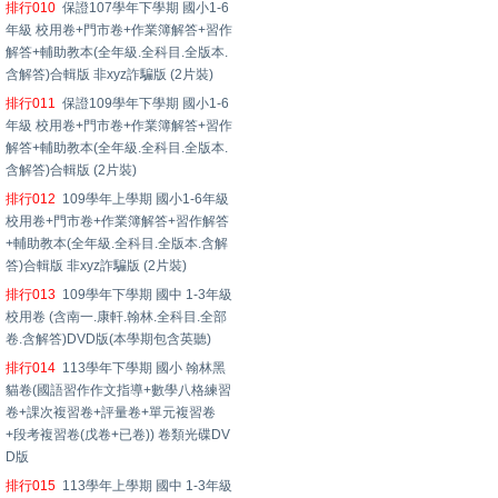
排行010
保證107學年下學期 國小1-6
年級 校用卷+門市卷+作業簿解答+習作
解答+輔助教本(全年級.全科目.全版本.
含解答)合輯版 非xyz詐騙版 (2片裝)
排行011
保證109學年下學期 國小1-6
年級 校用卷+門市卷+作業簿解答+習作
解答+輔助教本(全年級.全科目.全版本.
含解答)合輯版 (2片裝)
排行012
109學年上學期 國小1-6年級
校用卷+門市卷+作業簿解答+習作解答
+輔助教本(全年級.全科目.全版本.含解
答)合輯版 非xyz詐騙版 (2片裝)
排行013
109學年下學期 國中 1-3年級
校用卷 (含南一.康軒.翰林.全科目.全部
卷.含解答)DVD版(本學期包含英聽)
排行014
113學年下學期 國小 翰林黑
貓卷(國語習作作文指導+數學八格練習
卷+課次複習卷+評量卷+單元複習卷
+段考複習卷(戊卷+已卷)) 卷類光碟DV
D版
排行015
113學年上學期 國中 1-3年級