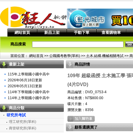
網站首頁
新品上架
手動下單
查看購物車
商品搜索
當前位置：
網站首頁
>> 公職國考教學(單科) >>
土木.結構.機械相關考試
>> 
最新上架
商品詳情
115年上學期國小國中高中
109年 超級函授 土木施工學 張
2026年06月18日更新
(4片DVD)
2026年05月13日更新
114年下學期國小國中高中
商品編號：DVD_0753-4
114年上學期國小國中高中
本站售價：NT$800.00
碟片片數：4
商品分類
瀏覽次數：
8356
研究所考試
理工研究所(單科)
顧客還購買了
商管研究所(單科)