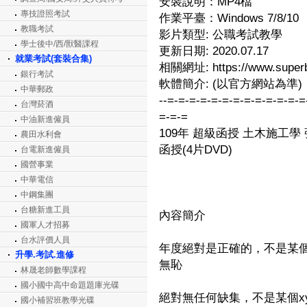
安裝說明：MP4檔
專技證照考試
作業平臺：Windows 7/8/10
教職考試
影片類型: 公職考試教學
學士後中/西/獸醫課程
更新日期: 2020.07.17
就業考試(套裝合集)
相關網址: https://www.superb
銀行考試
軟體簡介: (以官方網站為準)
中華郵政
--=-=-=-=-=-=-=-=-=-=-=-=-=
台灣菸酒
=-=-=
中油新進僱員
109年 超級函授 土木施工學 
農田水利會
函授(4片DVD)
台電新進僱員
國營事業
中華電信
中鋼集團
台糖新進工員
內容簡介
國軍人才招募
台水評價人員
年度絕對是正確的，不是某個
升學.考試.進修
無恥
林晟老師數學課程
國小國中高中命題題庫光碟
絕對無任何缺集，不是某個x
國小補習班教學光碟