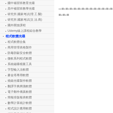
國中補習班教育光碟
--=-=-=-=-=-=-=-=-=-=-=-=-=
高中補習班教學光碟
研究所.國家考試(理.工.醫)
=-=-=
研究所.國家考試(文.法.商)
國外開放課程
Udemy線上課程綜合教學
程式軟體光碟
程式軟體合集
商用管理表格製作
防毒防駭安全軟體
微軟系列程式軟體
系統磁碟檔案工具
字型輸入法軟體
麥金塔專用軟體
燒錄光碟製作軟體
翻譯字典辨識軟體
電子郵件傳真軟體
簡報排版報表軟體
數學計算統計軟體
程式設計應用軟體