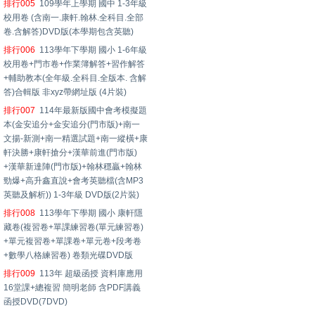
排行005
109學年上學期 國中 1-3年級
校用卷 (含南一.康軒.翰林.全科目.全部
卷.含解答)DVD版(本學期包含英聽)
排行006
113學年下學期 國小 1-6年級
校用卷+門市卷+作業簿解答+習作解答
+輔助教本(全年級.全科目.全版本. 含解
答)合輯版 非xyz帶網址版 (4片裝)
排行007
114年最新版國中會考模擬題
本(金安追分+金安追分(門市版)+南一
文揚-新測+南一精選試題+南一縱橫+康
軒決勝+康軒搶分+漢華前進(門市版)
+漢華新達陣(門市版)+翰林穩贏+翰林
勁爆+高升鑫直說+會考英聽檔(含MP3
英聽及解析)) 1-3年級 DVD版(2片裝)
排行008
113學年下學期 國小 康軒隱
藏卷(複習卷+單課練習卷(單元練習卷)
+單元複習卷+單課卷+單元卷+段考卷
+數學八格練習卷) 卷類光碟DVD版
排行009
113年 超級函授 資料庫應用
16堂課+總複習 簡明老師 含PDF講義
函授DVD(7DVD)