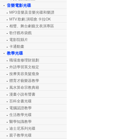
音樂電影光碟
MP3音樂及音樂光碟和樂譜
MTV.歌劇.演唱會.卡拉OK
相聲、舞台劇藝文表演專區
歌仔戲布袋戲
電影院縣片
卡通動畫
教學光碟
職場進修理財規劃
外語學習英文檢定
按摩美容美髮瘦身
體育才藝樂器教學
風水算命宗教典籍
漫畫小說有聲書
百科全書光碟
電腦認證教學
生活教學光碟
醫學知識教學
迪士尼系列光碟
親子教學光碟