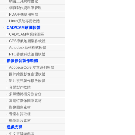
網路工具網站優化
網頁製作資料庫管理
PDA手機應用軟體
Linux系統專用軟體
CAD/CAM繪圖軟體
CAD/CAM專業繪圖區
GPS導航地圖製作軟體
Autodesk系列程式軟體
PTC參數科技繪圖軟體
影像影音製作軟體
Adobe及Corel友立系列軟體
圖片繪圖影像處理軟體
影片視訊製作撥放軟體
音樂製作軟體
多媒體轉檔分割合併
富爾特影像圖庫素材
影像圖庫素材
音樂材質取樣
動態影片素材
遊戲光碟
中文電腦遊戲區