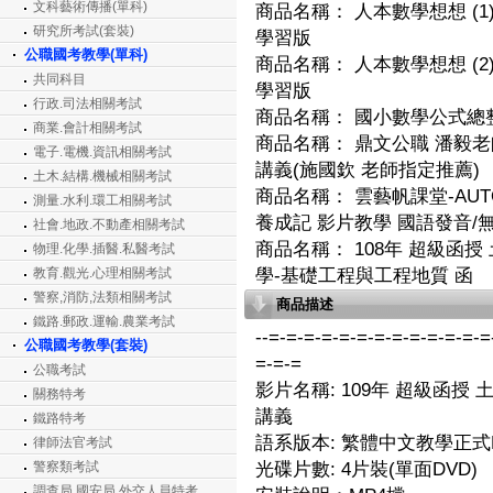
文科藝術傳播(單科)
商品名稱：
人本數學想想 (1
研究所考試(套裝)
學習版
公職國考教學(單科)
商品名稱：
人本數學想想 (2
共同科目
學習版
行政.司法相關考試
商品名稱：
國小數學公式總整
商業.會計相關考試
商品名稱：
鼎文公職 潘毅老師
電子.電機.資訊相關考試
講義(施國欽 老師指定推薦)
土木.結構.機械相關考試
商品名稱：
雲藝帆課堂-AUT
測量.水利.環工相關考試
養成記 影片教學 國語發音/
社會.地政.不動產相關考試
商品名稱：
108年 超級函授
物理.化學.插醫.私醫考試
教育.觀光.心理相關考試
學-基礎工程與工程地質 函
警察,消防,法類相關考試
商品描述
鐵路.郵政.運輸.農業考試
--=-=-=-=-=-=-=-=-=-=-=-=-=
公職國考教學(套裝)
=-=-=
公職考試
影片名稱: 109年 超級函授 
關務特考
講義
鐵路特考
語系版本: 繁體中文教學正式
律師法官考試
警察類考試
光碟片數: 4片裝(單面DVD)
調查局.國安局.外交人員特考