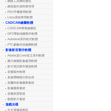
網路工具網站優化
網頁製作資料庫管理
PDA手機應用軟體
Linux系統專用軟體
CAD/CAM繪圖軟體
CAD/CAM專業繪圖區
GPS導航地圖製作軟體
Autodesk系列程式軟體
PTC參數科技繪圖軟體
影像影音製作軟體
Adobe及Corel友立系列軟體
圖片繪圖影像處理軟體
影片視訊製作撥放軟體
音樂製作軟體
多媒體轉檔分割合併
富爾特影像圖庫素材
影像圖庫素材
音樂材質取樣
動態影片素材
遊戲光碟
中文電腦遊戲區