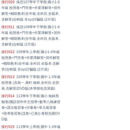
排行010
保證107學年下學期 國小1-6
年級 校用卷+門市卷+作業簿解答+習作
解答+輔助教本(全年級.全科目.全版本.
含解答)合輯版 非xyz詐騙版 (2片裝)
排行011
保證109學年下學期 國小1-6
年級 校用卷+門市卷+作業簿解答+習作
解答+輔助教本(全年級.全科目.全版本.
含解答)合輯版 (2片裝)
排行012
109學年上學期 國小1-6年級
校用卷+門市卷+作業簿解答+習作解答
+輔助教本(全年級.全科目.全版本.含解
答)合輯版 非xyz詐騙版 (2片裝)
排行013
109學年下學期 國中 1-3年級
校用卷 (含南一.康軒.翰林.全科目.全部
卷.含解答)DVD版(本學期包含英聽)
排行014
113學年下學期 國小 翰林黑
貓卷(國語習作作文指導+數學八格練習
卷+課次複習卷+評量卷+單元複習卷
+段考複習卷(戊卷+已卷)) 卷類光碟DV
D版
排行015
113學年上學期 國中 1-3年級