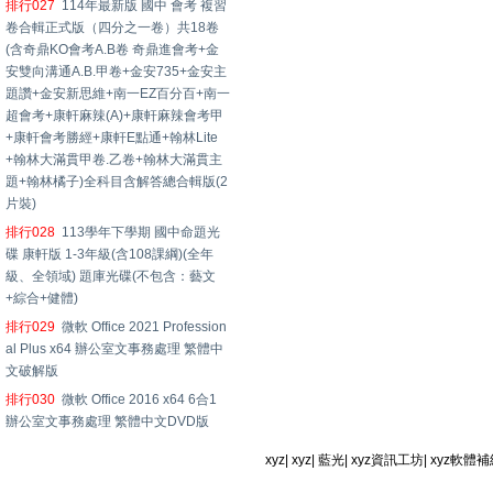
排行027
114年最新版 國中 會考 複習
卷合輯正式版（四分之一卷）共18卷
(含奇鼎KO會考A.B卷 奇鼎進會考+金
安雙向溝通A.B.甲卷+金安735+金安主
題讚+金安新思維+南一EZ百分百+南一
超會考+康軒麻辣(A)+康軒麻辣會考甲
+康軒會考勝經+康軒E點通+翰林Lite
+翰林大滿貫甲卷.乙卷+翰林大滿貫主
題+翰林橘子)全科目含解答總合輯版(2
片裝)
排行028
113學年下學期 國中命題光
碟 康軒版 1-3年級(含108課綱)(全年
級、全領域) 題庫光碟(不包含：藝文
+綜合+健體)
排行029
微軟 Office 2021 Profession
al Plus x64 辦公室文事務處理 繁體中
文破解版
排行030
微軟 Office 2016 x64 6合1
辦公室文事務處理 繁體中文DVD版
xyz
|
xyz
|
藍光
|
xyz資訊工坊
|
xyz軟體