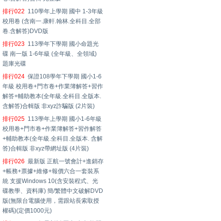
排行022
110學年上學期 國中 1-3年級
校用卷 (含南一.康軒.翰林.全科目.全部
卷.含解答)DVD版
排行023
113學年下學期 國小命題光
碟 南一版 1-6年級 (全年級、全領域)
題庫光碟
排行024
保證108學年下學期 國小1-6
年級 校用卷+門市卷+作業簿解答+習作
解答+輔助教本(全年級.全科目.全版本.
含解答)合輯版 非xyz詐騙版 (2片裝)
排行025
113學年上學期 國小1-6年級
校用卷+門市卷+作業簿解答+習作解答
+輔助教本(全年級.全科目.全版本. 含解
答)合輯版 非xyz帶網址版 (4片裝)
排行026
最新版 正航一號會計+進銷存
+帳務+票據+維修+報價六合一套裝系
統 支援Windows 10(含安裝程式、光
碟教學、資料庫) 簡/繁體中文破解DVD
版(無限台電腦使用，需跟站長索取授
權碼)(定價1000元)