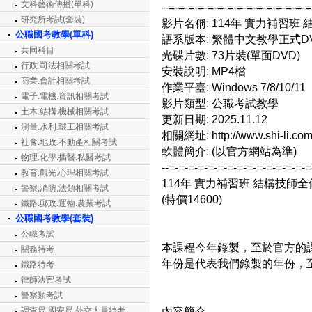
文科藝術傳播(單科)
--=-=-=-=-=-=-=-=-=-=-=-=-=-=-
研究所考試(套裝)
影片名稱: 114年 實力補習班 
公職國考教學(單科)
語系版本: 繁體中文教學正式D
共同科目
光碟片數: 73片裝(單面DVD)
行政.司法相關考試
安裝說明: MP4檔
商業.會計相關考試
作業平臺: Windows 7/8/10/11
電子.電機.資訊相關考試
影片類型: 公職考試教學
土木.結構.機械相關考試
更新日期: 2025.11.12
測量.水利.環工相關考試
相關網址: http://www.shi-li.com
社會.地政.不動產相關考試
軟體簡介: (以官方網站為準)
物理.化學.插醫.私醫考試
--=-=-=-=-=-=-=-=-=-=-=-=-=-=-
教育.觀光.心理相關考試
114年 實力補習班 結構技師全修
警察,消防,法類相關考試
(特價14600)
鐵路.郵政.運輸.農業考試
公職國考教學(套裝)
公職考試
本課程今年錄製，至於官方的
關務特考
年份是代表我們錄製的年份，
鐵路特考
律師法官考試
警察類考試
內容簡介
調查局.國安局.外交人員特考