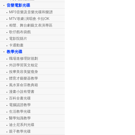
音樂電影光碟
MP3音樂及音樂光碟和樂譜
MTV.歌劇.演唱會.卡拉OK
相聲、舞台劇藝文表演專區
歌仔戲布袋戲
電影院縣片
卡通動畫
教學光碟
職場進修理財規劃
外語學習英文檢定
按摩美容美髮瘦身
體育才藝樂器教學
風水算命宗教典籍
漫畫小說有聲書
百科全書光碟
電腦認證教學
生活教學光碟
醫學知識教學
迪士尼系列光碟
親子教學光碟