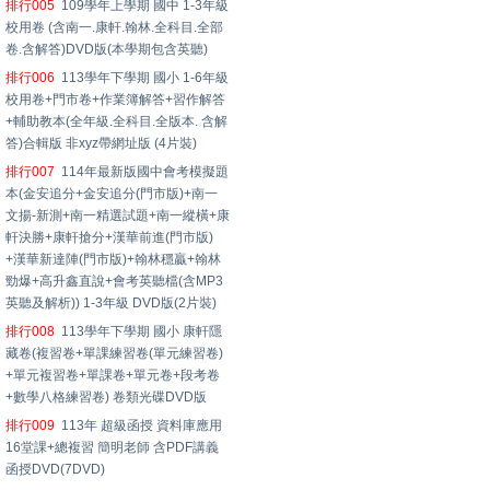
排行005
109學年上學期 國中 1-3年級
校用卷 (含南一.康軒.翰林.全科目.全部
卷.含解答)DVD版(本學期包含英聽)
排行006
113學年下學期 國小 1-6年級
校用卷+門市卷+作業簿解答+習作解答
+輔助教本(全年級.全科目.全版本. 含解
答)合輯版 非xyz帶網址版 (4片裝)
排行007
114年最新版國中會考模擬題
本(金安追分+金安追分(門市版)+南一
文揚-新測+南一精選試題+南一縱橫+康
軒決勝+康軒搶分+漢華前進(門市版)
+漢華新達陣(門市版)+翰林穩贏+翰林
勁爆+高升鑫直說+會考英聽檔(含MP3
英聽及解析)) 1-3年級 DVD版(2片裝)
排行008
113學年下學期 國小 康軒隱
藏卷(複習卷+單課練習卷(單元練習卷)
+單元複習卷+單課卷+單元卷+段考卷
+數學八格練習卷) 卷類光碟DVD版
排行009
113年 超級函授 資料庫應用
16堂課+總複習 簡明老師 含PDF講義
函授DVD(7DVD)