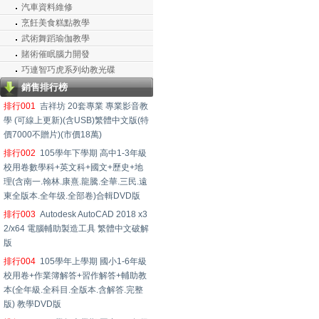
汽車資料維修
烹飪美食糕點教學
武術舞蹈瑜伽教學
賭術催眠腦力開發
巧連智巧虎系列幼教光碟
銷售排行榜
排行001
吉祥坊 20套專業 專業影音教
學 (可線上更新)(含USB)繁體中文版(特
價7000不贈片)(市價18萬)
排行002
105學年下學期 高中1-3年級
校用卷數學科+英文科+國文+歷史+地
理(含南一.翰林.康熹.龍騰.全華.三民.遠
東全版本.全年级.全部卷)合輯DVD版
排行003
Autodesk AutoCAD 2018 x3
2/x64 電腦輔助製造工具 繁體中文破解
版
排行004
105學年上學期 國小1-6年級
校用卷+作業簿解答+習作解答+輔助教
本(全年級.全科目.全版本.含解答.完整
版) 教學DVD版