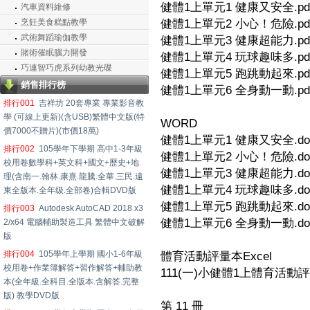
健體1上單元1 健康又安全.pd
汽車資料維修
烹飪美食糕點教學
健體1上單元2 小心！危險.pd
武術舞蹈瑜伽教學
健體1上單元3 健康超能力.pd
賭術催眠腦力開發
健體1上單元4 玩球趣味多.pd
巧連智巧虎系列幼教光碟
健體1上單元5 跑跳動起來.pd
銷售排行榜
健體1上單元6 全身動一動.pd
排行001
吉祥坊 20套專業 專業影音教
學 (可線上更新)(含USB)繁體中文版(特
WORD
價7000不贈片)(市價18萬)
健體1上單元1 健康又安全.do
排行002
105學年下學期 高中1-3年級
健體1上單元2 小心！危險.do
校用卷數學科+英文科+國文+歷史+地
健體1上單元3 健康超能力.do
理(含南一.翰林.康熹.龍騰.全華.三民.遠
健體1上單元4 玩球趣味多.do
東全版本.全年级.全部卷)合輯DVD版
健體1上單元5 跑跳動起來.do
排行003
Autodesk AutoCAD 2018 x3
健體1上單元6 全身動一動.do
2/x64 電腦輔助製造工具 繁體中文破解
版
排行004
105學年上學期 國小1-6年級
體育活動評量本Excel
校用卷+作業簿解答+習作解答+輔助教
111(一)小健體1上體育活動評量
本(全年級.全科目.全版本.含解答.完整
版) 教學DVD版
第 11 冊