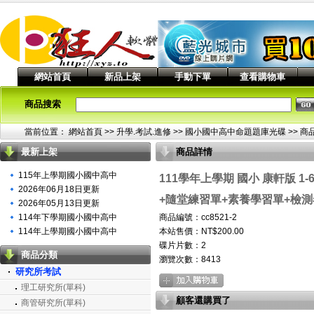
網站首頁
新品上架
手動下單
查看購物車
商品搜索
當前位置：
網站首頁
>> 升學.考試.進修 >>
國小國中高中命題題庫光碟
>> 商
最新上架
商品詳情
115年上學期國小國中高中
111學年上學期 國小 康軒版 1
2026年06月18日更新
+隨堂練習單+素養學習單+檢測卷 
2026年05月13日更新
114年下學期國小國中高中
商品編號：cc8521-2
114年上學期國小國中高中
本站售價：NT$200.00
碟片片數：2
商品分類
瀏覽次數：
8413
研究所考試
理工研究所(單科)
顧客還購買了
商管研究所(單科)