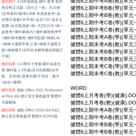
健體6上期中考A卷(教)(單元一-1
排行027
114年最新版 國中 會考 複習
健體6上期中考B卷(學)(單元一-1
卷合輯正式版（四分之一卷）共18卷
(含奇鼎KO會考A.B卷 奇鼎進會考+金
健體6上期中考B卷(教)(單元一-1
安雙向溝通A.B.甲卷+金安735+金安主
健體6上期中考C卷(學)(單元一-1
題讚+金安新思維+南一EZ百分百+南一
健體6上期中考C卷(教)(單元一-1
超會考+康軒麻辣(A)+康軒麻辣會考甲
健體6上期末考A卷(學)(單元三-2
+康軒會考勝經+康軒E點通+翰林Lite
健體6上期末考A卷(教)(單元三-2
+翰林大滿貫甲卷.乙卷+翰林大滿貫主
題+翰林橘子)全科目含解答總合輯版(2
健體6上期末考B卷(學)(單元三-2
片裝)
健體6上期末考B卷(教)(單元三-2
排行028
113學年下學期 國中命題光
健體6上期末考C卷(學)(單元三-2
碟 康軒版 1-3年級(含108課綱)(全年
健體6上期末考C卷(教)(單元三-2
級、全領域) 題庫光碟(不包含：藝文
+綜合+健體)
WORD
排行029
微軟 Office 2021 Profession
健體6上月考卷(學)(健康).DO
al Plus x64 辦公室文事務處理 繁體中
健體6上月考卷(教)(健康).DO
文破解版
健體6上期中考A卷(學)(單元一-
排行030
微軟 Office 2016 x64 6合1
辦公室文事務處理 繁體中文DVD版
健體6上期中考A卷(教)(單元一-
健體6上期中考B卷(學)(單元一-
健體6上期中考B卷(教)(單元一-