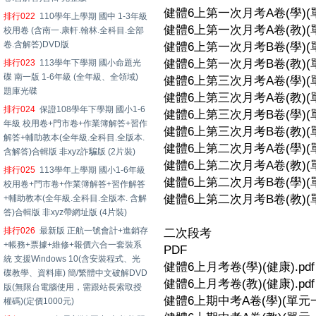
健體6上第一次月考A卷(學)(單
排行022
110學年上學期 國中 1-3年級
健體6上第一次月考A卷(教)(單
校用卷 (含南一.康軒.翰林.全科目.全部
卷.含解答)DVD版
健體6上第一次月考B卷(學)(單
健體6上第一次月考B卷(教)(單
排行023
113學年下學期 國小命題光
碟 南一版 1-6年級 (全年級、全領域)
健體6上第三次月考A卷(學)(單
題庫光碟
健體6上第三次月考A卷(教)(單
排行024
保證108學年下學期 國小1-6
健體6上第三次月考B卷(學)(單
年級 校用卷+門市卷+作業簿解答+習作
健體6上第三次月考B卷(教)(單
解答+輔助教本(全年級.全科目.全版本.
健體6上第二次月考A卷(學)(單
含解答)合輯版 非xyz詐騙版 (2片裝)
健體6上第二次月考A卷(教)(單
排行025
113學年上學期 國小1-6年級
健體6上第二次月考B卷(學)(單
校用卷+門市卷+作業簿解答+習作解答
健體6上第二次月考B卷(教)(單
+輔助教本(全年級.全科目.全版本. 含解
答)合輯版 非xyz帶網址版 (4片裝)
排行026
最新版 正航一號會計+進銷存
二次段考
+帳務+票據+維修+報價六合一套裝系
PDF
統 支援Windows 10(含安裝程式、光
健體6上月考卷(學)(健康).pdf
碟教學、資料庫) 簡/繁體中文破解DVD
健體6上月考卷(教)(健康).pdf
版(無限台電腦使用，需跟站長索取授
健體6上期中考A卷(學)(單元一-1
權碼)(定價1000元)