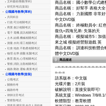
文科藝術傳播(單科)
商品名稱：
國小數學公式總整
研究所考試(套裝)
商品名稱：
好幫手 表格大全
公職國考教學(單科)
商品名稱：
力新國際 非常好色 N
共同科目
中文DVD版
行政.司法相關考試
商品名稱：
終極動員令: 紅色警
商業.會計相關考試
復仇+四海兄弟: 失落的天
電子.電機.資訊相關考試
商品名稱：
模擬城市5 : 加值版 
土木.結構.機械相關考試
來之城 模擬經營類遊戲 英
測量.水利.環工相關考試
商品名稱：
訓連科技軟體合輯 2
社會.地政.不動產相關考試
體中文DVD版
物理.化學.插醫.私醫考試
教育.觀光.心理相關考試
商品描述
警察,消防,法類相關考試
--=-=-=-=-=-=-=-=-=-=-=-=-=
鐵路.郵政.運輸.農業考試
=-=-=
公職國考教學(套裝)
語系版本：中文版
公職考試
光碟片數：2片裝
關務特考
破解說明：直接安裝即可!
鐵路特考
系統支援：Windows 7/8/8.1/
律師法官考試
警察類考試
軟體類型：教育軟體
調查局.國安局.外交人員特考