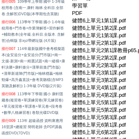
排行005
109學年上學期 國中 1-3年級
學習單
校用卷 (含南一.康軒.翰林.全科目.全部
PDF
卷.含解答)DVD版(本學期包含英聽)
健體6上單元1第1課.pdf
排行006
113學年下學期 國小 1-6年級
健體6上單元1第2課.pdf
校用卷+門市卷+作業簿解答+習作解答
+輔助教本(全年級.全科目.全版本. 含解
健體6上單元1第3課.pdf
答)合輯版 非xyz帶網址版 (4片裝)
健體6上單元2第1課.pdf
排行007
114年最新版國中會考模擬題
健體6上單元2第1課教冊p65.p
本(金安追分+金安追分(門市版)+南一
健體6上單元2第2課.pdf
文揚-新測+南一精選試題+南一縱橫+康
健體6上單元2第3課.pdf
軒決勝+康軒搶分+漢華前進(門市版)
健體6上單元3第1課.pdf
+漢華新達陣(門市版)+翰林穩贏+翰林
健體6上單元3第2課.pdf
勁爆+高升鑫直說+會考英聽檔(含MP3
英聽及解析)) 1-3年級 DVD版(2片裝)
健體6上單元4第1課.pdf
排行008
113學年下學期 國小 康軒隱
健體6上單元4第2課.pdf
藏卷(複習卷+單課練習卷(單元練習卷)
健體6上單元5第1課.pdf
+單元複習卷+單課卷+單元卷+段考卷
健體6上單元5第2課.pdf
+數學八格練習卷) 卷類光碟DVD版
健體6上單元5第3課.pdf
排行009
113年 超級函授 資料庫應用
健體6上單元6第1課.pdf
16堂課+總複習 簡明老師 含PDF講義
健體6上單元6第2課.pdf
函授DVD(7DVD)