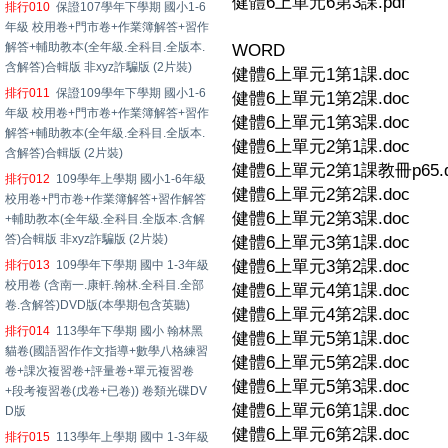
健體6上單元6第3課.pdf
排行010
保證107學年下學期 國小1-6
年級 校用卷+門市卷+作業簿解答+習作
解答+輔助教本(全年級.全科目.全版本.
WORD
含解答)合輯版 非xyz詐騙版 (2片裝)
健體6上單元1第1課.doc
排行011
保證109學年下學期 國小1-6
健體6上單元1第2課.doc
年級 校用卷+門市卷+作業簿解答+習作
健體6上單元1第3課.doc
解答+輔助教本(全年級.全科目.全版本.
健體6上單元2第1課.doc
含解答)合輯版 (2片裝)
健體6上單元2第1課教冊p65.d
排行012
109學年上學期 國小1-6年級
健體6上單元2第2課.doc
校用卷+門市卷+作業簿解答+習作解答
健體6上單元2第3課.doc
+輔助教本(全年級.全科目.全版本.含解
答)合輯版 非xyz詐騙版 (2片裝)
健體6上單元3第1課.doc
健體6上單元3第2課.doc
排行013
109學年下學期 國中 1-3年級
校用卷 (含南一.康軒.翰林.全科目.全部
健體6上單元4第1課.doc
卷.含解答)DVD版(本學期包含英聽)
健體6上單元4第2課.doc
排行014
113學年下學期 國小 翰林黑
健體6上單元5第1課.doc
貓卷(國語習作作文指導+數學八格練習
健體6上單元5第2課.doc
卷+課次複習卷+評量卷+單元複習卷
健體6上單元5第3課.doc
+段考複習卷(戊卷+已卷)) 卷類光碟DV
健體6上單元6第1課.doc
D版
健體6上單元6第2課.doc
排行015
113學年上學期 國中 1-3年級