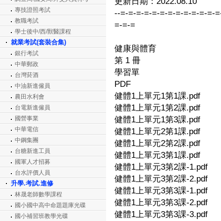
更新日期：2022.08.10
專技證照考試
--=-=-=-=-=-=-=-=-=-=-=-=-=
教職考試
=-=-=
學士後中/西/獸醫課程
就業考試(套裝合集)
健康與體育
銀行考試
第 1 冊
中華郵政
學習單
台灣菸酒
PDF
中油新進僱員
健體1上單元1第1課.pdf
農田水利會
健體1上單元1第2課.pdf
台電新進僱員
國營事業
健體1上單元1第3課.pdf
中華電信
健體1上單元2第1課.pdf
中鋼集團
健體1上單元2第2課.pdf
台糖新進工員
健體1上單元3第1課.pdf
國軍人才招募
健體1上單元3第2課-1.pdf
台水評價人員
健體1上單元3第2課-2.pdf
升學.考試.進修
健體1上單元3第3課-1.pdf
林晟老師數學課程
健體1上單元3第3課-2.pdf
國小國中高中命題題庫光碟
健體1上單元3第3課-3.pdf
國小補習班教學光碟