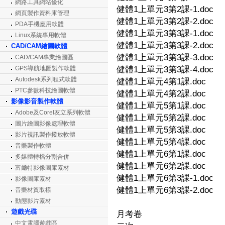
網路工具網站優化
健體1上單元3第2課-1.doc
網頁製作資料庫管理
健體1上單元3第2課-2.doc
PDA手機應用軟體
健體1上單元3第3課-1.doc
Linux系統專用軟體
健體1上單元3第3課-2.doc
CAD/CAM繪圖軟體
健體1上單元3第3課-3.doc
CAD/CAM專業繪圖區
GPS導航地圖製作軟體
健體1上單元3第3課-4.doc
Autodesk系列程式軟體
健體1上單元4第1課.doc
PTC參數科技繪圖軟體
健體1上單元4第2課.doc
影像影音製作軟體
健體1上單元5第1課.doc
Adobe及Corel友立系列軟體
健體1上單元5第2課.doc
圖片繪圖影像處理軟體
健體1上單元5第3課.doc
影片視訊製作撥放軟體
健體1上單元5第4課.doc
音樂製作軟體
健體1上單元6第1課.doc
多媒體轉檔分割合併
健體1上單元6第2課.doc
富爾特影像圖庫素材
健體1上單元6第3課-1.doc
影像圖庫素材
健體1上單元6第3課-2.doc
音樂材質取樣
動態影片素材
遊戲光碟
月考卷
中文電腦遊戲區