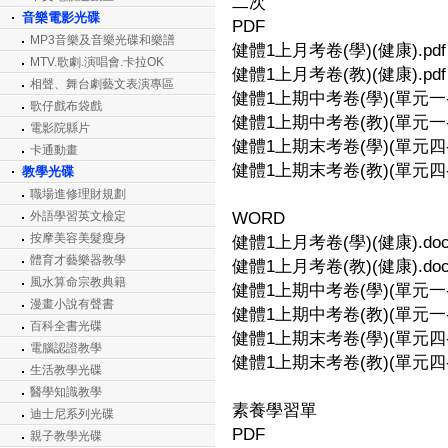
二次
音樂電影光碟
PDF
MP3音樂及音樂光碟和樂譜
健體1上月考卷(學)(健康).pdf
MTV.歌劇.演唱會.卡拉OK
健體1上月考卷(教)(健康).pdf
相聲、舞台劇藝文表演專區
健體1上期中考卷(學)(單元一-1~
歌仔戲布袋戲
健體1上期中考卷(教)(單元一-1~
電影院縣片
健體1上期末考卷(學)(單元四-2～
卡通動畫
健體1上期末考卷(教)(單元四-2～
教學光碟
職場進修理財規劃
外語學習英文檢定
WORD
按摩美容美髮瘦身
健體1上月考卷(學)(健康).do
體育才藝樂器教學
健體1上月考卷(教)(健康).do
風水算命宗教典籍
健體1上期中考卷(學)(單元一-1~
漫畫小說有聲書
健體1上期中考卷(教)(單元一-1~
百科全書光碟
健體1上期末考卷(學)(單元四-2
電腦認證教學
健體1上期末考卷(教)(單元四-2
生活教學光碟
醫學知識教學
素養學習單
迪士尼系列光碟
PDF
親子教學光碟