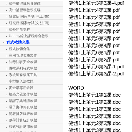
健體1上單元3第3課-4.pdf
國中補習班教育光碟
健體1上單元4第1課.pdf
高中補習班教學光碟
研究所.國家考試(理.工.醫)
健體1上單元4第2課.pdf
研究所.國家考試(文.法.商)
健體1上單元5第1課.pdf
國外開放課程
健體1上單元5第2課.pdf
Udemy線上課程綜合教學
健體1上單元5第3課.pdf
程式軟體光碟
健體1上單元5第4課.pdf
程式軟體合集
健體1上單元6第1課.pdf
商用管理表格製作
健體1上單元6第2課.pdf
防毒防駭安全軟體
健體1上單元6第3課-1.pdf
微軟系列程式軟體
健體1上單元6第3課-2.pdf
系統磁碟檔案工具
字型輸入法軟體
WORD
麥金塔專用軟體
燒錄光碟製作軟體
健體1上單元1第1課.doc
翻譯字典辨識軟體
健體1上單元1第2課.doc
電子郵件傳真軟體
健體1上單元1第3課.doc
簡報排版報表軟體
健體1上單元2第1課.doc
數學計算統計軟體
健體1上單元2第2課.doc
程式設計應用軟體
健體1上單元3第1課.doc