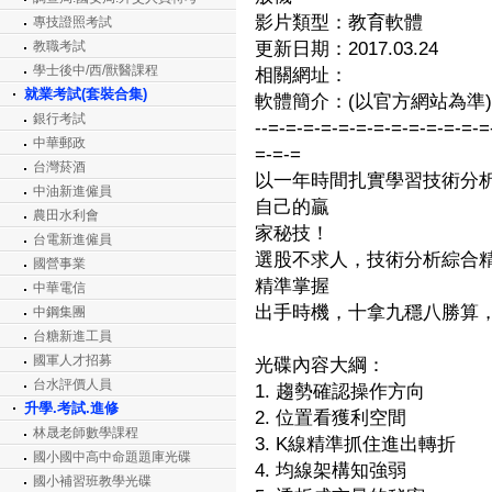
影片類型：教育軟體
專技證照考試
教職考試
更新日期：2017.03.24
學士後中/西/獸醫課程
相關網址：
就業考試(套裝合集)
軟體簡介：(以官方網站為準)
銀行考試
--=-=-=-=-=-=-=-=-=-=-=-=-=
中華郵政
=-=-=
台灣菸酒
以一年時間扎實學習技術分
中油新進僱員
自己的贏
農田水利會
家秘技！
台電新進僱員
選股不求人，技術分析綜合
國營事業
精準掌握
中華電信
出手時機，十拿九穩八勝算
中鋼集團
台糖新進工員
國軍人才招募
光碟內容大綱：
台水評價人員
1. 趨勢確認操作方向
升學.考試.進修
2. 位置看獲利空間
林晟老師數學課程
3. K線精準抓住進出轉折
國小國中高中命題題庫光碟
4. 均線架構知強弱
國小補習班教學光碟