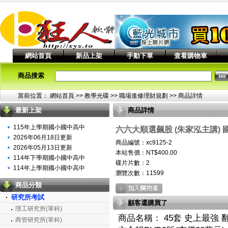
網站首頁
新品上架
手動下單
查看購物車
商品搜索
當前位置：
網站首頁
>> 教學光碟 >>
職場進修理財規劃
>> 商品詳情
最新上架
商品詳情
115年上學期國小國中高中
六六大順選飆股 (朱家泓主講) 國
2026年06月18日更新
商品編號：xc9125-2
2026年05月13日更新
本站售價：NT$400.00
114年下學期國小國中高中
碟片片數：2
114年上學期國小國中高中
瀏覽次數：
11599
商品分類
研究所考試
顧客還購買了
理工研究所(單科)
商品名稱：
45套 史上最強 
商管研究所(單科)