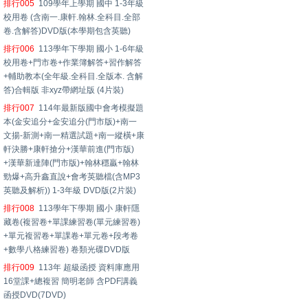
排行005
109學年上學期 國中 1-3年級
校用卷 (含南一.康軒.翰林.全科目.全部
卷.含解答)DVD版(本學期包含英聽)
排行006
113學年下學期 國小 1-6年級
校用卷+門市卷+作業簿解答+習作解答
+輔助教本(全年級.全科目.全版本. 含解
答)合輯版 非xyz帶網址版 (4片裝)
排行007
114年最新版國中會考模擬題
本(金安追分+金安追分(門市版)+南一
文揚-新測+南一精選試題+南一縱橫+康
軒決勝+康軒搶分+漢華前進(門市版)
+漢華新達陣(門市版)+翰林穩贏+翰林
勁爆+高升鑫直說+會考英聽檔(含MP3
英聽及解析)) 1-3年級 DVD版(2片裝)
排行008
113學年下學期 國小 康軒隱
藏卷(複習卷+單課練習卷(單元練習卷)
+單元複習卷+單課卷+單元卷+段考卷
+數學八格練習卷) 卷類光碟DVD版
排行009
113年 超級函授 資料庫應用
16堂課+總複習 簡明老師 含PDF講義
函授DVD(7DVD)