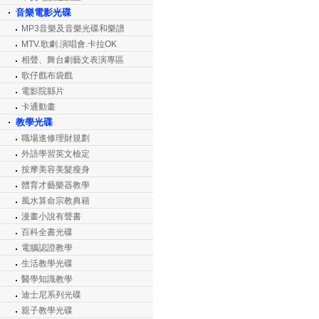
音樂電影光碟
MP3音樂及音樂光碟和樂譜
MTV.歌劇.演唱會.卡拉OK
相聲、舞台劇藝文表演專區
歌仔戲布袋戲
電影院縣片
卡通動畫
教學光碟
職場進修理財規劃
外語學習英文檢定
按摩美容美髮瘦身
體育才藝樂器教學
風水算命宗教典籍
漫畫小說有聲書
百科全書光碟
電腦認證教學
生活教學光碟
醫學知識教學
迪士尼系列光碟
親子教學光碟