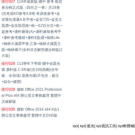
排行027
114年最新版 國中 會考 複習
卷合輯正式版（四分之一卷）共18卷
(含奇鼎KO會考A.B卷 奇鼎進會考+金
安雙向溝通A.B.甲卷+金安735+金安主
題讚+金安新思維+南一EZ百分百+南一
超會考+康軒麻辣(A)+康軒麻辣會考甲
+康軒會考勝經+康軒E點通+翰林Lite
+翰林大滿貫甲卷.乙卷+翰林大滿貫主
題+翰林橘子)全科目含解答總合輯版(2
片裝)
排行028
113學年下學期 國中命題光
碟 康軒版 1-3年級(含108課綱)(全年
級、全領域) 題庫光碟(不包含：藝文
+綜合+健體)
排行029
微軟 Office 2021 Profession
al Plus x64 辦公室文事務處理 繁體中
文破解版
排行030
微軟 Office 2016 x64 6合1
辦公室文事務處理 繁體中文DVD版
xyz
|
xyz
|
藍光
|
xyz資訊工坊
|
xyz軟體