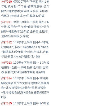
排行010
保證107學年下學期 國小1-6
年級 校用卷+門市卷+作業簿解答+習作
解答+輔助教本(全年級.全科目.全版本.
含解答)合輯版 非xyz詐騙版 (2片裝)
排行011
保證109學年下學期 國小1-6
年級 校用卷+門市卷+作業簿解答+習作
解答+輔助教本(全年級.全科目.全版本.
含解答)合輯版 (2片裝)
排行012
109學年上學期 國小1-6年級
校用卷+門市卷+作業簿解答+習作解答
+輔助教本(全年級.全科目.全版本.含解
答)合輯版 非xyz詐騙版 (2片裝)
排行013
109學年下學期 國中 1-3年級
校用卷 (含南一.康軒.翰林.全科目.全部
卷.含解答)DVD版(本學期包含英聽)
排行014
113學年下學期 國小 翰林黑
貓卷(國語習作作文指導+數學八格練習
卷+課次複習卷+評量卷+單元複習卷
+段考複習卷(戊卷+已卷)) 卷類光碟DV
D版
排行015
113學年上學期 國中 1-3年級