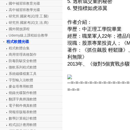
5. 透析成交量的秘密
國中補習班教育光碟
6. 雙指標如虎添翼
高中補習班教學光碟
研究所.國家考試(理.工.醫)
作者介紹：
研究所.國家考試(文.法.商)
學歷：中正理工學院畢業
國外開放課程
Udemy線上課程綜合教學
經歷：職業軍人22年；禮品
程式軟體光碟
現職：股票專業投資人；《M
程式軟體合集
著作：《抓住飆股 輕鬆賺》
商用管理表格製作
利無限》
防毒防駭安全軟體
2013年、《做對5個實戰步
微軟系列程式軟體
系統磁碟檔案工具
字型輸入法軟體
--=-=-=-=-=-=-=-=-=-=-=-=-=
麥金塔專用軟體
=-=-=
燒錄光碟製作軟體
翻譯字典辨識軟體
電子郵件傳真軟體
簡報排版報表軟體
數學計算統計軟體
程式設計應用軟體