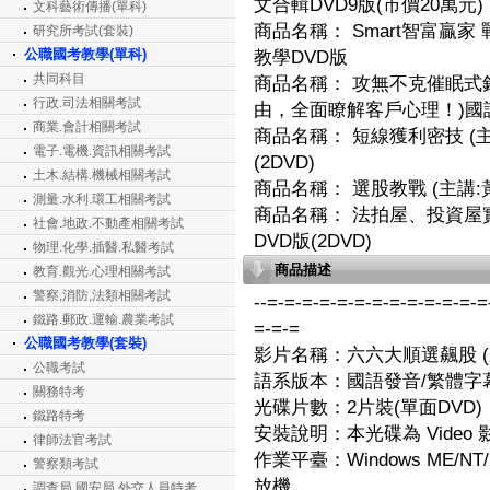
文合輯DVD9版(市價20萬元)
文科藝術傳播(單科)
商品名稱：
Smart智富贏
研究所考試(套裝)
公職國考教學(單科)
教學DVD版
共同科目
商品名稱：
攻無不克催眠式銷
行政.司法相關考試
由，全面瞭解客戶心理！)國
商業.會計相關考試
商品名稱：
短線獲利密技 (主
電子.電機.資訊相關考試
(2DVD)
土木.結構.機械相關考試
商品名稱：
選股教戰 (主講:黃
測量.水利.環工相關考試
商品名稱：
法拍屋、投資屋實
社會.地政.不動產相關考試
DVD版(2DVD)
物理.化學.插醫.私醫考試
商品描述
教育.觀光.心理相關考試
警察,消防,法類相關考試
--=-=-=-=-=-=-=-=-=-=-=-=-=
鐵路.郵政.運輸.農業考試
=-=-=
公職國考教學(套裝)
影片名稱：六六大順選飆股 (
公職考試
語系版本：國語發音/繁體字幕
關務特考
光碟片數：2片裝(單面DVD)
鐵路特考
安裝說明：本光碟為 Video
律師法官考試
作業平臺：Windows ME/NT/2000
警察類考試
放機
調查局.國安局.外交人員特考