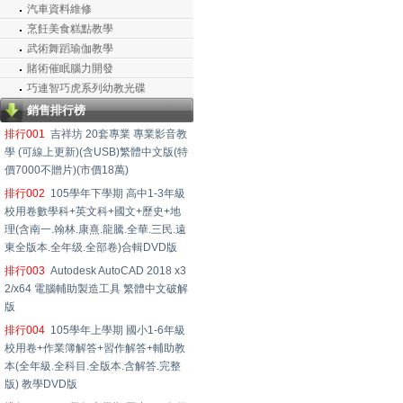
汽車資料維修
烹飪美食糕點教學
武術舞蹈瑜伽教學
賭術催眠腦力開發
巧連智巧虎系列幼教光碟
銷售排行榜
排行001
吉祥坊 20套專業 專業影音教
學 (可線上更新)(含USB)繁體中文版(特
價7000不贈片)(市價18萬)
排行002
105學年下學期 高中1-3年級
校用卷數學科+英文科+國文+歷史+地
理(含南一.翰林.康熹.龍騰.全華.三民.遠
東全版本.全年级.全部卷)合輯DVD版
排行003
Autodesk AutoCAD 2018 x3
2/x64 電腦輔助製造工具 繁體中文破解
版
排行004
105學年上學期 國小1-6年級
校用卷+作業簿解答+習作解答+輔助教
本(全年級.全科目.全版本.含解答.完整
版) 教學DVD版