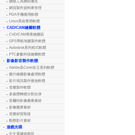
網路工具網站優化
網頁製作資料庫管理
PDA手機應用軟體
Linux系統專用軟體
CAD/CAM繪圖軟體
CAD/CAM專業繪圖區
GPS導航地圖製作軟體
Autodesk系列程式軟體
PTC參數科技繪圖軟體
影像影音製作軟體
Adobe及Corel友立系列軟體
圖片繪圖影像處理軟體
影片視訊製作撥放軟體
音樂製作軟體
多媒體轉檔分割合併
富爾特影像圖庫素材
影像圖庫素材
音樂材質取樣
動態影片素材
遊戲光碟
中文電腦遊戲區