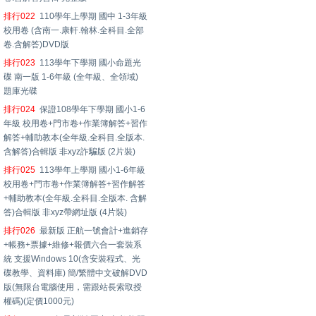
排行022
110學年上學期 國中 1-3年級
校用卷 (含南一.康軒.翰林.全科目.全部
卷.含解答)DVD版
排行023
113學年下學期 國小命題光
碟 南一版 1-6年級 (全年級、全領域)
題庫光碟
排行024
保證108學年下學期 國小1-6
年級 校用卷+門市卷+作業簿解答+習作
解答+輔助教本(全年級.全科目.全版本.
含解答)合輯版 非xyz詐騙版 (2片裝)
排行025
113學年上學期 國小1-6年級
校用卷+門市卷+作業簿解答+習作解答
+輔助教本(全年級.全科目.全版本. 含解
答)合輯版 非xyz帶網址版 (4片裝)
排行026
最新版 正航一號會計+進銷存
+帳務+票據+維修+報價六合一套裝系
統 支援Windows 10(含安裝程式、光
碟教學、資料庫) 簡/繁體中文破解DVD
版(無限台電腦使用，需跟站長索取授
權碼)(定價1000元)