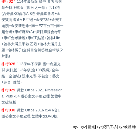
排行027
114年最新版 國中 會考 複習
卷合輯正式版（四分之一卷）共18卷
(含奇鼎KO會考A.B卷 奇鼎進會考+金
安雙向溝通A.B.甲卷+金安735+金安主
題讚+金安新思維+南一EZ百分百+南一
超會考+康軒麻辣(A)+康軒麻辣會考甲
+康軒會考勝經+康軒E點通+翰林Lite
+翰林大滿貫甲卷.乙卷+翰林大滿貫主
題+翰林橘子)全科目含解答總合輯版(2
片裝)
排行028
113學年下學期 國中命題光
碟 康軒版 1-3年級(含108課綱)(全年
級、全領域) 題庫光碟(不包含：藝文
+綜合+健體)
排行029
微軟 Office 2021 Profession
al Plus x64 辦公室文事務處理 繁體中
文破解版
排行030
微軟 Office 2016 x64 6合1
辦公室文事務處理 繁體中文DVD版
xyz
|
xyz
|
藍光
|
xyz資訊工坊
|
xyz軟體