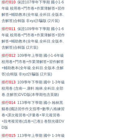
排行010
保證107學年下學期 國小1-6
年級 校用卷+門市卷+作業簿解答+習作
解答+輔助教本(全年級.全科目.全版本.
含解答)合輯版 非xyz詐騙版 (2片裝)
排行011
保證109學年下學期 國小1-6
年級 校用卷+門市卷+作業簿解答+習作
解答+輔助教本(全年級.全科目.全版本.
含解答)合輯版 (2片裝)
排行012
109學年上學期 國小1-6年級
校用卷+門市卷+作業簿解答+習作解答
+輔助教本(全年級.全科目.全版本.含解
答)合輯版 非xyz詐騙版 (2片裝)
排行013
109學年下學期 國中 1-3年級
校用卷 (含南一.康軒.翰林.全科目.全部
卷.含解答)DVD版(本學期包含英聽)
排行014
113學年下學期 國小 翰林黑
貓卷(國語習作作文指導+數學八格練習
卷+課次複習卷+評量卷+單元複習卷
+段考複習卷(戊卷+已卷)) 卷類光碟DV
D版
排行015
113學年上學期 國中 1-3年級