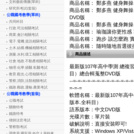
文科藝術傳播(單科)
商品名稱：
鄭多燕 健身舞操 
研究所考試(套裝)
商品名稱：
鄭多燕 健身舞操 (
公職國考教學(單科)
DVD版
共同科目
商品名稱：
鄭多燕 健身舞操 
行政.司法相關考試
商品名稱：
瑜珈讓你更性感 
商業.會計相關考試
商品名稱：
跑步 該怎麼跑 實
電子.電機.資訊相關考試
商品名稱：
隨時隨地首選彼拉
土木.結構.機械相關考試
商品描述
測量.水利.環工相關考試
社會.地政.不動產相關考試
最新版107年高中學測 總複
物理.化學.插醫.私醫考試
目）總合輯蒐整DVD版
教育.觀光.心理相關考試
--=-=-=-=-=-=-=-=-=-=-=-=-=
警察,消防,法類相關考試
鐵路.郵政.運輸.農業考試
=-=-=
公職國考教學(套裝)
軟體名稱：最新版107年高中
公職考試
版本.全科目）
關務特考
語系版本：中文DVD版
鐵路特考
光碟片數：單片裝
律師法官考試
破解說明：直接安裝即可!
警察類考試
系統支援：Windows XP/Vista
調查局.國安局.外交人員特考