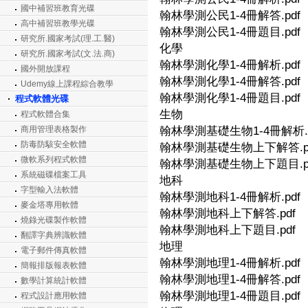
國中補習班教育光碟
翰林學測公民1-4冊解答.pdf
高中補習班教學光碟
翰林學測公民1-4冊題目.pdf
研究所.國家考試(理.工.醫)
化學
研究所.國家考試(文.法.商)
翰林學測化學1-4冊解析.pdf
國外開放課程
翰林學測化學1-4冊解答.pdf
Udemy線上課程綜合教學
翰林學測化學1-4冊題目.pdf
程式軟體光碟
生物
程式軟體合集
商用管理表格製作
翰林學測基礎生物1-4冊解析.p
防毒防駭安全軟體
翰林學測基礎生物上下解答.p
微軟系列程式軟體
翰林學測基礎生物上下題目.p
系統磁碟檔案工具
地科
字型輸入法軟體
翰林學測地科1-4冊解析.pdf
麥金塔專用軟體
翰林學測地科上下解答.pdf
燒錄光碟製作軟體
翰林學測地科上下題目.pdf
翻譯字典辨識軟體
地理
電子郵件傳真軟體
翰林學測地理1-4冊解析.pdf
簡報排版報表軟體
翰林學測地理1-4冊解答.pdf
數學計算統計軟體
翰林學測地理1-4冊題目.pdf
程式設計應用軟體