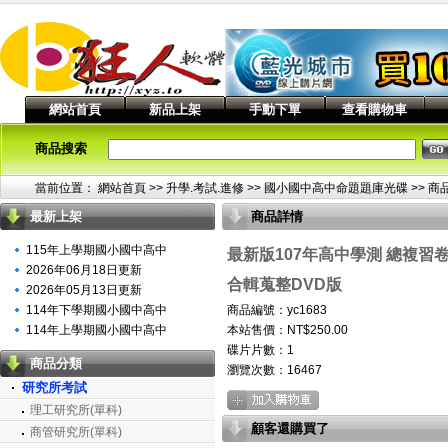
網站首頁
新品上架
手動下單
查看購物車
商品搜索
當前位置：
網站首頁
>> 升學.考試.進修 >>
國小國中高中命題題庫光碟
>> 商
最新上架
商品詳情
115年上學期國小國中高中
最新版107年高中學測 總複習
2026年06月18日更新
合輯蒐整DVD版
2026年05月13日更新
114年下學期國小國中高中
商品編號：yc1683
114年上學期國小國中高中
本站售價：NT$250.00
碟片片數：1
商品分類
瀏覽次數：
16467
研究所考試
理工研究所(單科)
顧客還購買了
商管研究所(單科)