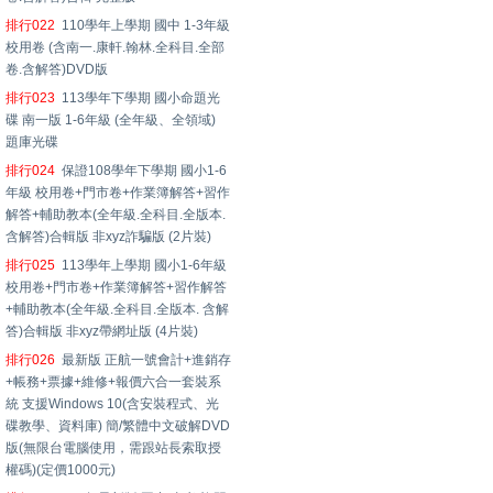
排行022
110學年上學期 國中 1-3年級
校用卷 (含南一.康軒.翰林.全科目.全部
卷.含解答)DVD版
排行023
113學年下學期 國小命題光
碟 南一版 1-6年級 (全年級、全領域)
題庫光碟
排行024
保證108學年下學期 國小1-6
年級 校用卷+門市卷+作業簿解答+習作
解答+輔助教本(全年級.全科目.全版本.
含解答)合輯版 非xyz詐騙版 (2片裝)
排行025
113學年上學期 國小1-6年級
校用卷+門市卷+作業簿解答+習作解答
+輔助教本(全年級.全科目.全版本. 含解
答)合輯版 非xyz帶網址版 (4片裝)
排行026
最新版 正航一號會計+進銷存
+帳務+票據+維修+報價六合一套裝系
統 支援Windows 10(含安裝程式、光
碟教學、資料庫) 簡/繁體中文破解DVD
版(無限台電腦使用，需跟站長索取授
權碼)(定價1000元)