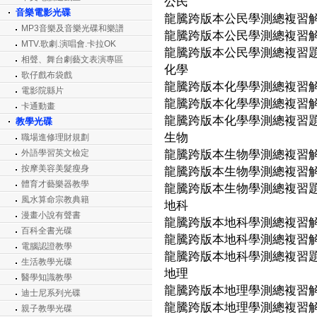
公民
音樂電影光碟
龍騰跨版本公民學測總複習解析
MP3音樂及音樂光碟和樂譜
龍騰跨版本公民學測總複習解答
MTV.歌劇.演唱會.卡拉OK
龍騰跨版本公民學測總複習題目
相聲、舞台劇藝文表演專區
化學
歌仔戲布袋戲
龍騰跨版本化學學測總複習解析
電影院縣片
龍騰跨版本化學學測總複習解答
卡通動畫
龍騰跨版本化學學測總複習題目
教學光碟
生物
職場進修理財規劃
外語學習英文檢定
龍騰跨版本生物學測總複習解析
按摩美容美髮瘦身
龍騰跨版本生物學測總複習解答
體育才藝樂器教學
龍騰跨版本生物學測總複習題目
風水算命宗教典籍
地科
漫畫小說有聲書
龍騰跨版本地科學測總複習解析
百科全書光碟
龍騰跨版本地科學測總複習解答
電腦認證教學
龍騰跨版本地科學測總複習題目
生活教學光碟
地理
醫學知識教學
龍騰跨版本地理學測總複習解析
迪士尼系列光碟
龍騰跨版本地理學測總複習解答
親子教學光碟