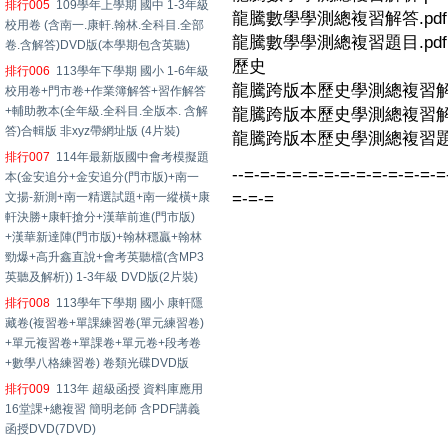
排行005
109學年上學期 國中 1-3年級
龍騰數學學測總複習解答.pdf
校用卷 (含南一.康軒.翰林.全科目.全部
龍騰數學學測總複習題目.pdf
卷.含解答)DVD版(本學期包含英聽)
歷史
排行006
113學年下學期 國小 1-6年級
龍騰跨版本歷史學測總複習解析
校用卷+門市卷+作業簿解答+習作解答
+輔助教本(全年級.全科目.全版本. 含解
龍騰跨版本歷史學測總複習解答
答)合輯版 非xyz帶網址版 (4片裝)
龍騰跨版本歷史學測總複習題目
排行007
114年最新版國中會考模擬題
--=-=-=-=-=-=-=-=-=-=-=-=-=
本(金安追分+金安追分(門市版)+南一
=-=-=
文揚-新測+南一精選試題+南一縱橫+康
軒決勝+康軒搶分+漢華前進(門市版)
+漢華新達陣(門市版)+翰林穩贏+翰林
勁爆+高升鑫直說+會考英聽檔(含MP3
英聽及解析)) 1-3年級 DVD版(2片裝)
排行008
113學年下學期 國小 康軒隱
藏卷(複習卷+單課練習卷(單元練習卷)
+單元複習卷+單課卷+單元卷+段考卷
+數學八格練習卷) 卷類光碟DVD版
排行009
113年 超級函授 資料庫應用
16堂課+總複習 簡明老師 含PDF講義
函授DVD(7DVD)