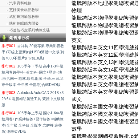
龍騰跨版本地理學測總複習題目
汽車資料維修
烹飪美食糕點教學
物理
武術舞蹈瑜伽教學
龍騰跨版本物理學測總複習解析
賭術催眠腦力開發
龍騰跨版本物理學測總複習解答
巧連智巧虎系列幼教光碟
龍騰跨版本物理學測總複習題目
銷售排行榜
英文
排行001
吉祥坊 20套專業 專業影音教
龍騰跨版本英文11回學測總複習
學 (可線上更新)(含USB)繁體中文版(特
龍騰跨版本英文12回學測總複習
價7000不贈片)(市價18萬)
龍騰跨版本英文13回學測總複習
排行002
105學年下學期 高中1-3年級
龍騰跨版本英文14回學測總複習
校用卷數學科+英文科+國文+歷史+地
龍騰跨版本英文學測總複習解
理(含南一.翰林.康熹.龍騰.全華.三民.遠
龍騰跨版本英文學測總複習解
東全版本.全年级.全部卷)合輯DVD版
龍騰跨版本英文學測總複習題
排行003
Autodesk AutoCAD 2018 x3
國文
2/x64 電腦輔助製造工具 繁體中文破解
版
龍騰跨版本國文學測總複習解析
排行004
105學年上學期 國小1-6年級
龍騰跨版本國文學測總複習解答
校用卷+作業簿解答+習作解答+輔助教
龍騰跨版本國文學測總複習題目
本(全年級.全科目.全版本.含解答.完整
數學
版) 教學DVD版
龍騰數學學測總複習解析.pdf