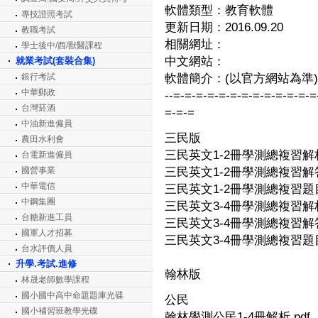
軟體類型：教育軟體
專技證照考試
更新日期：2016.09.20
教職考試
相關網址：
學士後中/西/獸醫課程
中文網站：
就業考試(套裝合集)
銀行考試
軟體簡介：(以官方網站為準)
中華郵政
--=-=-=-=-=-=-=-=-=-=-=-=-=
台灣菸酒
=-=-=
中油新進僱員
三民版
農田水利會
三民英文1-2冊學測總複習解析.
台電新進僱員
國營事業
三民英文1-2冊學測總複習解答.
中華電信
三民英文1-2冊學測總複習題目.
中鋼集團
三民英文3-4冊學測總複習解析.
台糖新進工員
三民英文3-4冊學測總複習解答.
國軍人才招募
三民英文3-4冊學測總複習題目.
台水評價人員
升學.考試.進修
翰林版
林晟老師數學課程
國小國中高中命題題庫光碟
公民
國小補習班教學光碟
翰林學測公民1-4冊解析.pdf