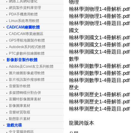
網路工具網站優化
物理
網頁製作資料庫管理
翰林學測物理1-4冊解析.pdf
PDA手機應用軟體
翰林學測物理1-4冊解答.pdf
Linux系統專用軟體
翰林學測物理1-4冊題目.pdf
CAD/CAM繪圖軟體
國文
CAD/CAM專業繪圖區
翰林學測國文1-4冊解析.pdf
GPS導航地圖製作軟體
翰林學測國文1-4冊解答.pdf
Autodesk系列程式軟體
翰林學測國文1-4冊題目.pdf
PTC參數科技繪圖軟體
數學
影像影音製作軟體
翰林學測數學1-4冊解析.pdf
Adobe及Corel友立系列軟體
翰林學測數學1-4冊解答.pdf
圖片繪圖影像處理軟體
影片視訊製作撥放軟體
翰林學測數學1-4冊題目.pdf
音樂製作軟體
歷史
多媒體轉檔分割合併
翰林學測歷史1-4冊解析.pdf
富爾特影像圖庫素材
翰林學測歷史1-4冊解答.pdf
影像圖庫素材
翰林學測歷史1-4冊題目.pdf
音樂材質取樣
動態影片素材
龍騰跨版本
遊戲光碟
中文電腦遊戲區